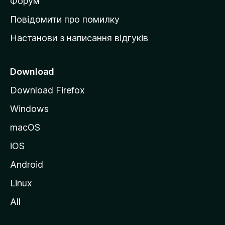
в
Форум
к
Повідомити про помилку
у
Настанови з написання відгуків
M
o
z
Download
i
Download Firefox
l
Windows
l
a
macOS
iOS
Android
Linux
All