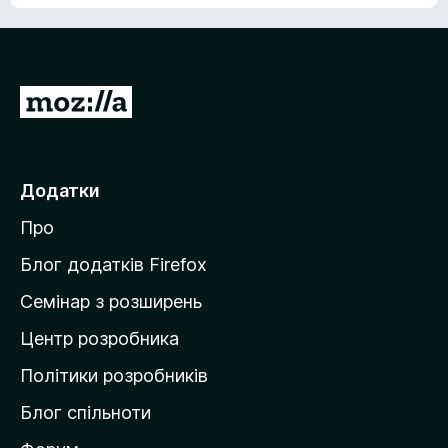
П
е
р
е
Додатки
й
Про
т
и
Блог додатків Firefox
н
Семінар з розширень
а
Центр розробника
д
о
Політики розробників
м
Блог спільноти
і