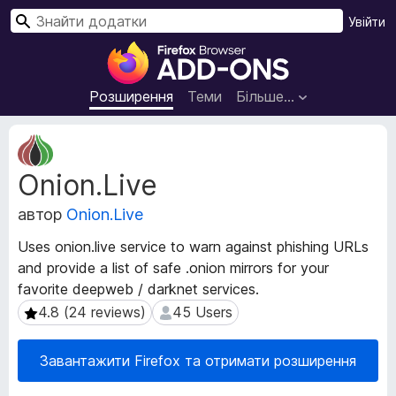
П
Увійти
о
Д
ш
о
у
д
Розширення
Теми
Більше…
к
а
т
М
к
е
Onion.Live
т
и
а
б
автор
Onion.Live
д
р
а
а
Uses onion.live service to warn against phishing URLs
н
у
and provide a list of safe .onion mirrors for your
і
з
favorite deepweb / darknet services.
р
е
о
4.8 (24 reviews)
45 Users
4.8 (24 reviews)
45 Users
з
р
ш
а
Завантажити Firefox та отримати розширення
и
F
р
i