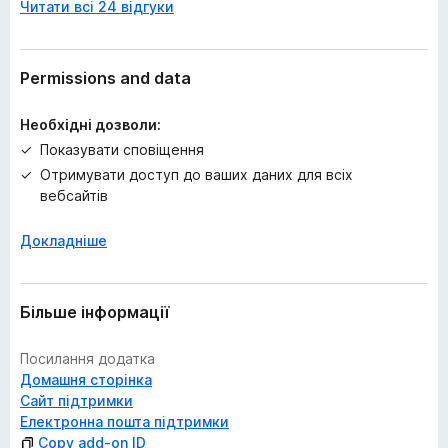
Читати всі 24 відгуки
і
н
о
к
Permissions and data
Необхідні дозволи:
Показувати сповіщення
Отримувати доступ до ваших даних для всіх
вебсайтів
Докладніше
Більше інформації
Посилання додатка
Домашня сторінка
Сайт підтримки
Електронна пошта підтримки
Copy add-on ID