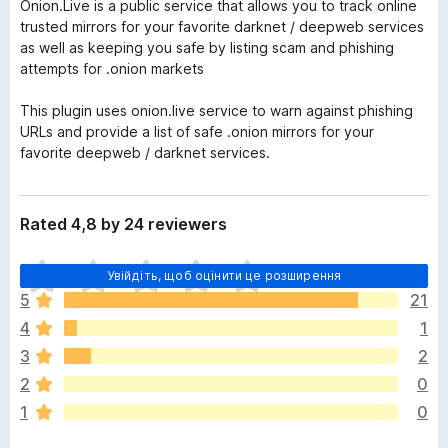
Onion.Live is a public service that allows you to track online
trusted mirrors for your favorite darknet / deepweb services
as well as keeping you safe by listing scam and phishing
attempts for .onion markets
This plugin uses onion.live service to warn against phishing
URLs and provide a list of safe .onion mirrors for your
favorite deepweb / darknet services.
Rated 4,8 by 24 reviewers
Щ
Увійдіть, щоб оцінити це розширення
е
5
21
н
4
1
е
м
3
2
а
2
0
є
1
0
о
ц