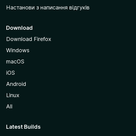
у
Настанови з написання відгуків
M
o
z
Download
i
Download Firefox
l
Windows
l
a
macOS
iOS
Android
Linux
All
Latest Builds