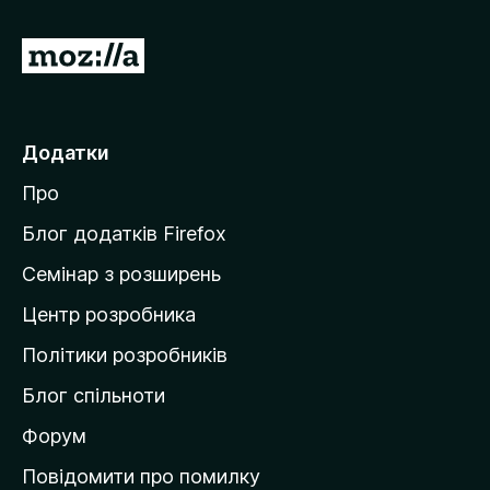
П
е
р
е
Додатки
й
Про
т
и
Блог додатків Firefox
н
Семінар з розширень
а
Центр розробника
д
о
Політики розробників
м
Блог спільноти
і
в
Форум
к
Повідомити про помилку