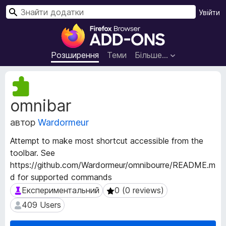
П
Увійти
о
Д
ш
о
у
д
Розширення
Теми
Більше…
к
а
т
М
к
е
omnibar
т
и
а
б
автор
Wardormeur
д
р
а
а
Attempt to make most shortcut accessible from the
н
у
toolbar. See
і
з
https://github.com/Wardormeur/omnibourre/README.m
р
е
о
d for supported commands
з
р
Експериментальний
0 (0 reviews)
Експериментальний
0 (0 reviews)
ш
а
409 Users
409 Users
и
F
р
i