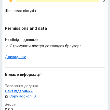
1
0
о
ц
Ще немає відгуків
і
н
о
к
Permissions and data
Необхідні дозволи:
Отримувати доступ до вкладок браузера
Докладніше
Більше інформації
Посилання додатка
Сайт підтримки
Copy add-on ID
Версія
0.0.3