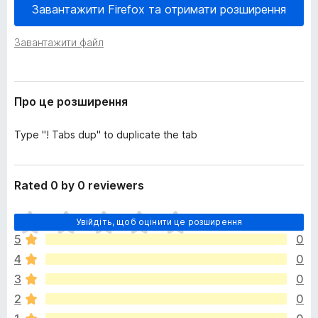
е
Завантажити Firefox та отримати розширення
r
н
e
н
Завантажити файл
f
я
o
x
Про це розширення
Type "! Tabs dup" to duplicate the tab
Rated 0 by 0 reviewers
Щ
Увійдіть, щоб оцінити це розширення
е
5
0
н
4
0
е
м
3
0
а
2
0
є