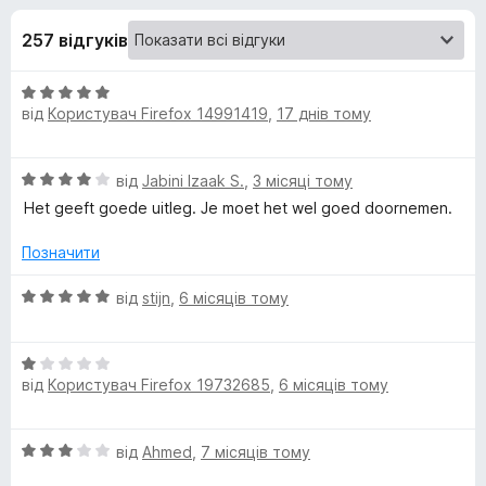
и
5
r
257 відгуків
e
д
f
О
o
л
від
Користувач Firefox 14991419
,
17 днів тому
ц
x
і
я
н
О
від
Jabini Izaak S.
,
3 місяці тому
к
ц
N
а
Het geeft goede uitleg. Je moet het wel goed doornemen.
і
5
н
з
Позначити
e
к
5
а
О
від
stijn
,
6 місяців тому
d
4
ц
з
і
5
e
О
н
від
Користувач Firefox 19732685
,
6 місяців тому
ц
к
і
а
r
н
5
О
від
Ahmed
,
7 місяців тому
к
з
l
ц
а
5