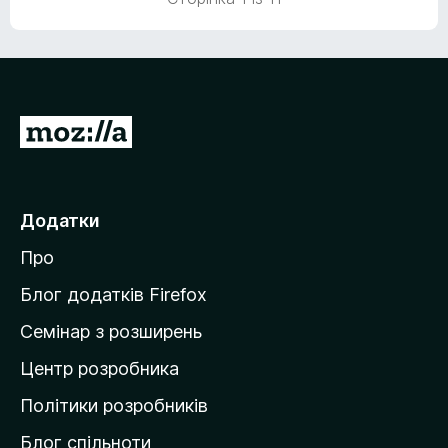
5
з
5
П
е
р
е
Додатки
й
Про
т
и
Блог додатків Firefox
н
Семінар з розширень
а
Центр розробника
д
о
Політики розробників
м
Блог спільноти