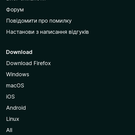
і
в
Форум
к
Повідомити про помилку
у
Настанови з написання відгуків
M
o
z
Download
i
Download Firefox
l
Windows
l
a
macOS
iOS
Android
Linux
All