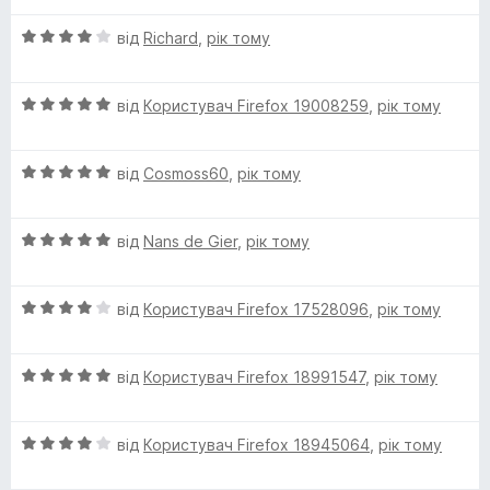
і
a
а
5
О
н
від
Richard
,
рік тому
5
ц
к
з
n
і
а
5
О
н
від
Користувач Firefox 19008259
,
рік тому
4
g
ц
к
з
і
а
5
О
u
н
від
Cosmoss60
,
рік тому
4
ц
к
з
і
а
5
a
О
н
від
Nans de Gier
,
рік тому
5
ц
к
з
g
і
а
5
О
н
від
Користувач Firefox 17528096
,
рік тому
5
e
ц
к
з
і
а
5
О
н
від
Користувач Firefox 18991547
,
рік тому
5
P
ц
к
з
і
а
5
a
О
н
від
Користувач Firefox 18945064
,
рік тому
4
ц
к
з
і