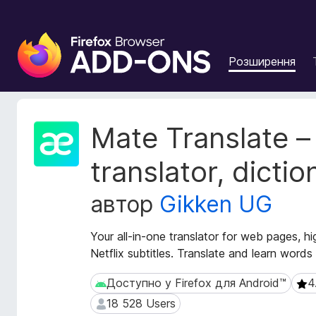
Д
о
Розширення
д
а
т
к
М
Mate Translate –
и
е
т
б
translator, dictio
а
р
д
а
автор
Gikken UG
а
у
н
з
і
Your all-in-one translator for web pages, h
е
р
Netflix subtitles. Translate and learn words
р
о
з
а
Доступно у Firefox для Android™
4
Доступно у Firefox для Android™
4.3
ш
F
18 528 Users
18 528 Users
и
i