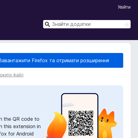
Увійти
П
П
о
о
ш
ш
у
у
к
к
Завантажити Firefox та отримати розширення
ажити файл
n the QR code to
 this extension in
fox for Android