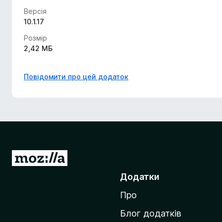
Версія
10.1.17
Розмір
2,42 МБ
Повідомити про цей додаток
П
е
Додатки
р
Про
е
й
Блог додатків