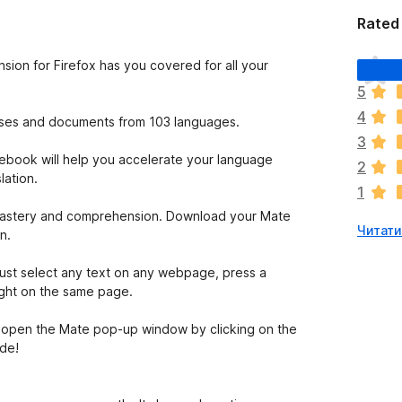
Rated 
Щ
nsion for Firefox has you covered for all your
е
5
н
4
е
rases and documents from 103 languages.
м
3
а
ebook will help you accelerate your language
2
є
lation.
1
о
ц
ge mastery and comprehension. Download your Mate
Читати
і
n.
н
о
Just select any text on any webpage, press a
к
ight on the same page.
st open the Mate pop-up window by clicking on the
ide!