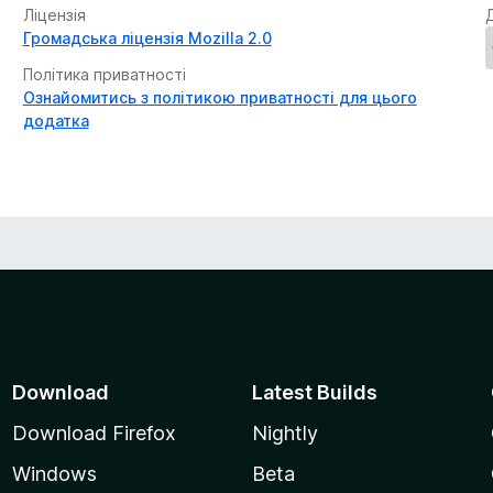
Ліцензія
Громадська ліцензія Mozilla 2.0
Політика приватності
Ознайомитись з політикою приватності для цього
додатка
Download
Latest Builds
Download Firefox
Nightly
Windows
Beta