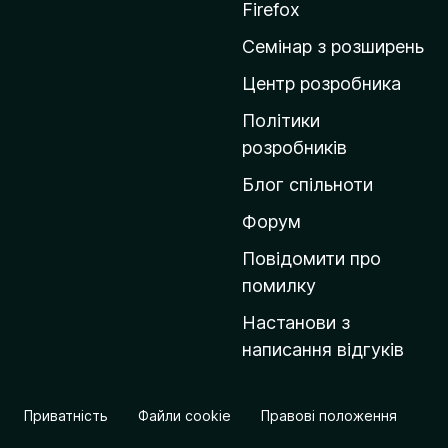
т
Firefox
и
Семінар з розширень
н
а
Центр розробника
д
Політики
о
розробників
м
Блог спільноти
і
в
Форум
к
Повідомити про
у
помилку
M
Настанови з
o
написання відгуків
z
i
l
Приватність
Файли cookie
Правові положення
l