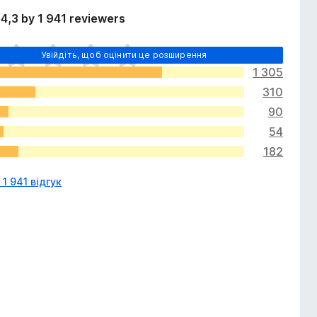
4,3 by 1 941 reviewers
Увійдіть, щоб оцінити це розширення
1 305
310
90
54
182
 1 941 відгук