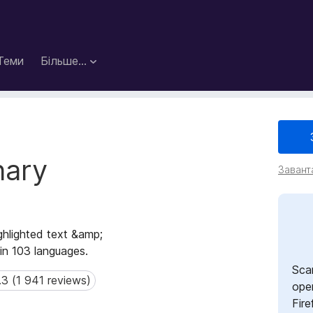
Теми
Більше…
nary
Завант
ighlighted text &amp;
 in 103 languages.
Sca
.3 (1 941 reviews)
 (1 941 reviews)
open
Fire