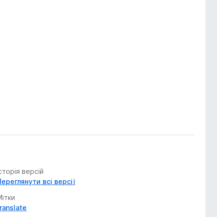
Історія версій
Переглянути всі версії
Мітки
translate