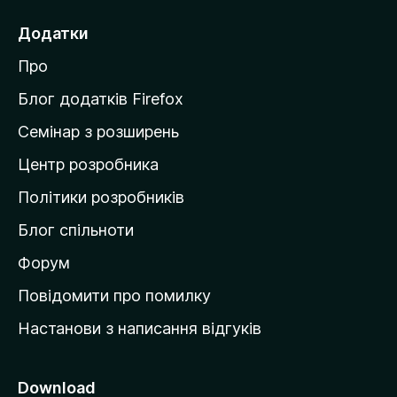
е
Додатки
й
Про
т
и
Блог додатків Firefox
н
Семінар з розширень
а
Центр розробника
д
о
Політики розробників
м
Блог спільноти
і
в
Форум
к
Повідомити про помилку
у
Настанови з написання відгуків
M
o
z
Download