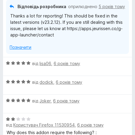
t
5
Відповідь розробника
оприлюднено
5 років тому
c
Thanks a lot for reporting! This should be fixed in the
latest versions (v23.2.12). If you are still dealing with this
u
issue, please let us know at https://apps.jeurissen.co/g-
app-launcher/contact
t
Позначити
s
О
від
lisa06
,
6 років тому
ц
)
і
О
н
від
dodick
,
6 років тому
ц
к
і
а
О
н
від
Joker
,
6 років тому
5
ц
к
з
і
а
5
О
н
5
від
Користувач Firefox 11530954
,
6 років тому
ц
к
з
і
а
5
Why does this addon require the following? :