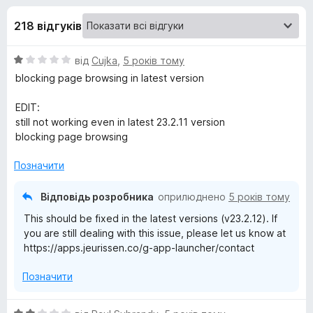
и
r
218 відгуків
e
д
f
О
від
Cujka
,
5 років тому
o
л
ц
blocking page browsing in latest version
x
і
я
н
EDIT:
к
still not working even in latest 23.2.11 version
G
а
blocking page browsing
1
з
Позначити
A
5
Відповідь розробника
оприлюднено
5 років тому
p
This should be fixed in the latest versions (v23.2.12). If
you are still dealing with this issue, please let us know at
p
https://apps.jeurissen.co/g-app-launcher/contact
L
Позначити
a