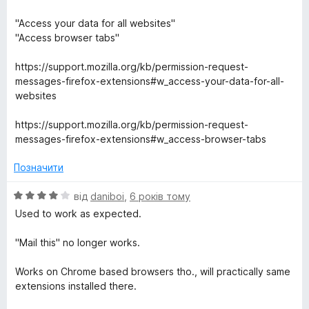
н
5
к
з
"Access your data for all websites"
а
5
"Access browser tabs"
2
з
https://support.mozilla.org/kb/permission-request-
5
messages-firefox-extensions#w_access-your-data-for-all-
websites
https://support.mozilla.org/kb/permission-request-
messages-firefox-extensions#w_access-browser-tabs
Позначити
О
від
daniboi
,
6 років тому
ц
Used to work as expected.
і
н
"Mail this" no longer works.
к
а
Works on Chrome based browsers tho., will practically same
4
extensions installed there.
з