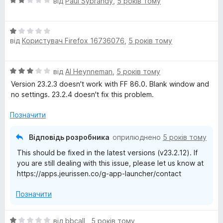
О
від
Paul Sybrandy
,
5 років тому
ц
u
і
О
н
n
від
Користувач Firefox 16736076
,
5 років тому
ц
к
і
а
н
c
2
О
від
Al Heynneman
,
5 років тому
к
з
ц
а
5
Version 23.2.3 doesn't work with FF 86.0. Blank window and
h
і
1
no settings. 23.2.4 doesn't fix this problem.
н
з
e
к
5
Позначити
а
3
r
Відповідь розробника
оприлюднено
5 років тому
з
This should be fixed in the latest versions (v23.2.12). If
5
(
you are still dealing with this issue, please let us know at
https://apps.jeurissen.co/g-app-launcher/contact
G
Позначити
o
О
від
bbcall
,
5 років тому