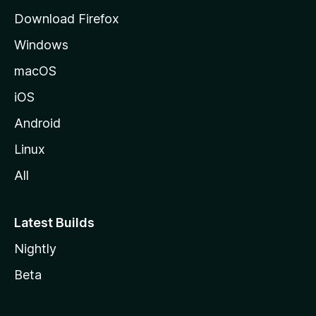
i
Download Firefox
l
Windows
l
a
macOS
iOS
Android
Linux
All
Latest Builds
Nightly
Beta