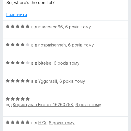
5
So, where's the conflict?
Позначити
О
від
marcoacg66
,
6 років тому
ц
і
О
н
від
nospmisannah
,
6 років тому
ц
к
і
а
О
н
від
bitelse
,
6 років тому
5
ц
к
з
і
а
5
О
н
від
Yggdrasill
,
6 років тому
4
ц
к
з
і
а
5
О
н
4
від
Користувач Firefox 16260758
,
6 років тому
ц
к
з
і
а
5
н
5
О
від
HZX
,
6 років тому
к
з
ц
а
5