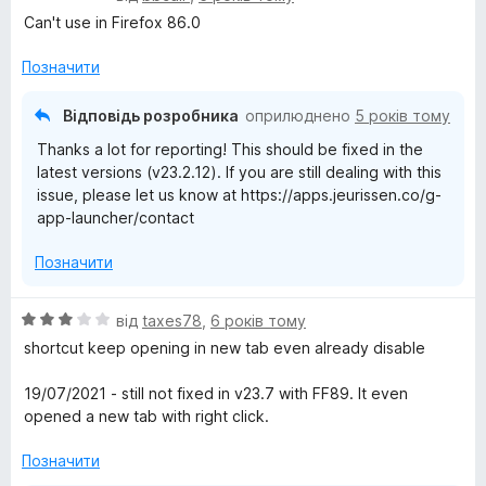
o
ц
Can't use in Firefox 86.0
і
н
Позначити
g
к
а
Відповідь розробника
оприлюднено
5 років тому
l
1
Thanks a lot for reporting! This should be fixed in the
з
e
latest versions (v23.2.12). If you are still dealing with this
5
issue, please let us know at https://apps.jeurissen.co/g-
app-launcher/contact
™
Позначити
S
О
від
taxes78
,
6 років тому
h
ц
shortcut keep opening in new tab even already disable
і
o
н
19/07/2021 - still not fixed in v23.7 with FF89. It even
к
opened a new tab with right click.
r
а
3
Позначити
з