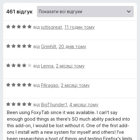
и
5
r
461 відгук
e
д
f
О
від
juttisgreat
,
11 годин тому
o
л
ц
x
і
я
О
н
від
Grimhilt
,
20 днів тому
ц
к
і
F
а
О
н
від
Lenna
,
2 місяці тому
5
ц
к
з
o
і
а
5
О
н
від
PAragao
,
2 місяці тому
5
x
ц
к
з
і
а
5
О
y
н
від
BigThunder1
,
4 місяці тому
4
ц
к
з
Been using FoxyTab since it was available. I can't say
і
а
5
enough good things as there's SO much ability packed into
T
н
5
this add-on, I would be lost without it. One of the first add-
к
з
ons I install with a new system for myself and others! I've
a
а
5
been researching a host of things and testing Firefox's limits