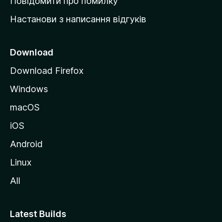
Повідомити про помилку
у
Настанови з написання відгуків
M
o
z
Download
i
Download Firefox
l
Windows
l
a
macOS
iOS
Android
Linux
All
Latest Builds