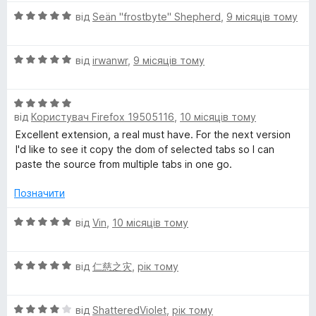
н
з
О
від
Seän "frostbyte" Shepherd
,
9 місяців тому
к
5
ц
а
і
5
О
н
від
irwanwr
,
9 місяців тому
з
ц
к
5
і
а
О
н
5
від
Користувач Firefox 19505116
,
10 місяців тому
ц
к
з
і
а
5
Excellent extension, a real must have. For the next version
н
5
I'd like to see it copy the dom of selected tabs so I can
к
з
paste the source from multiple tabs in one go.
а
5
5
Позначити
з
5
О
від
Vin
,
10 місяців тому
ц
і
О
н
від
仁慈之灾
,
рік тому
ц
к
і
а
О
н
від
ShatteredViolet
,
рік тому
5