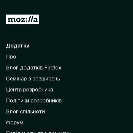
П
е
р
е
Додатки
й
Про
т
и
Блог додатків Firefox
н
Семінар з розширень
а
Центр розробника
д
о
Політики розробників
м
Блог спільноти
і
в
Форум
к