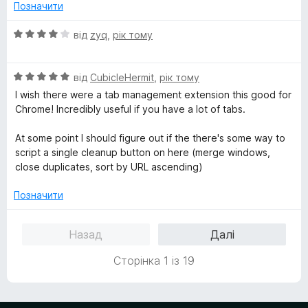
н
5
Позначити
к
з
а
5
О
від
zyq
,
рік тому
5
ц
з
і
5
О
н
від
CubicleHermit
,
рік тому
ц
к
I wish there were a tab management extension this good for
і
а
Chrome! Incredibly useful if you have a lot of tabs.
н
4
к
з
At some point I should figure out if the there's some way to
а
5
script a single cleanup button on here (merge windows,
5
close duplicates, sort by URL ascending)
з
5
Позначити
Назад
Далі
Сторінка 1 із 19