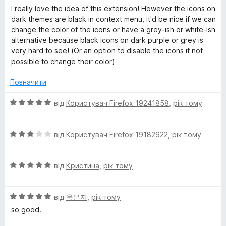
ц
к
з
I really love the idea of this extension! However the icons on
і
а
5
dark themes are black in context menu, it'd be nice if we can
н
5
change the color of the icons or have a grey-ish or white-ish
к
з
alternative because black icons on dark purple or grey is
а
5
very hard to see! (Or an option to disable the icons if not
4
possible to change their color)
з
5
Позначити
О
від
Користувач Firefox 19241858
,
рік тому
ц
і
О
н
від
Користувач Firefox 19182922
,
рік тому
ц
к
і
а
О
н
від
Кристина
,
рік тому
5
ц
к
з
і
а
5
О
н
від
옥은지
,
рік тому
3
ц
к
з
so good.
і
а
5