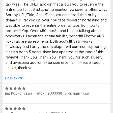
5
tab wise. The ONLY add-on that allows you to reverse the
b
з
entire tab list as it is! ...not to mention via several other ways
5
Sort by URL/Title, Asce/Desc last accessed time or by
domain!!! I racked up over 450 tabs researching/testing and
was able to reverse the entire order of tabs from top to
bottom!!! Yep! Over 450 tabs! ...and I'm not talking about
bookmarks! I mean the actual tab list, period!!! Firefox AND
FoxyTab are awesome on both acct's!!! It still works
flawlessly and I prey the developer will continue supporting
it as it's been 5 years since last updated at the time of this
review! Thank you Thank You Thank you for such a useful
and awesome add-on extension erosman!!! Please keep it
active, thank you!
Позначити
О
від
Користувач Firefox 19033338
,
5 місяців тому
ц
і
н
О
к