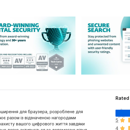
Rated 
Щ
озширення для браузера, розроблене для
е
цює разом із відзначеною нагородами
5
н
захисту вашого цифрового життя завдяки
4
е
Воно легко активується за допомогою рівня