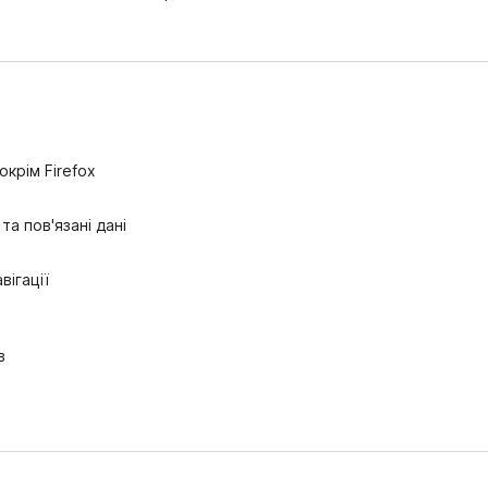
крім Firefox
а пов'язані дані
вігації
в