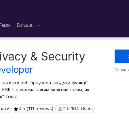
Теми
Більше…
vacy & Security
veloper
Завант
захисту веб-браузера завдяки функції
ід ESET, зокрема таким можливостям, як
к" тощо.
лати
4.5 (111 reviews)
215 164 Users
ти
4.5 (111 reviews)
215 164 Users