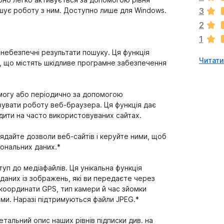
м
гшує роботу з ним. Доступно лише для Windows.
3
а
2
є
1
о
ц
 небезпечні результати пошуку. Ця функція
Читати 
і
в, що містять шкідливе програмне забезпечення
н
о
к
могу або періодично за допомогою
зувати роботу веб-браузера. Ця функція дає
ити на часто використовуваних сайтах.
ядайте дозволи веб-сайтів і керуйте ними, щоб
ональних даних.*
п до медіафайлів. Ця унікальна функція
даних із зображень, які ви передаєте через
 координати GPS, тип камери й час зйомки
ми. Наразі підтримуються файли JPEG.*
етальний опис наших рівнів підписки див. на