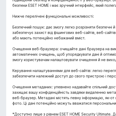
безпеки ESET HOME і має зручний інтерфейс, який поле
Нижче перелічені функціональні можливості:
Безпечний пошук: дає змогу легко розрізняти безпечні й
забезпечує захист від фішингових веб-сайтів, веб-сайті
або мають потенційно небажаний вміст.
Очищення веб-браузера: очищайте дані браузера на ви
автоматичних очищень, щоб упорядкувати дані й оптимі
змогу користувачам налаштовувати очищення й не виход
Керування налаштуваннями для веб-сайтів: легко перегл
забезпечити належний доступ до свого пристрою і перс
Очищення метаданих: упевнено надавайте спільний досту
захищає вашу конфіденційність завдяки видаленню мета
веб-браузер. Метадані містять певну інформацію, як-от
фото. Ці дані потенційно можуть вважатися персональни
*Доступно лише з рівнем ESET HOME Security Ultimate. Д