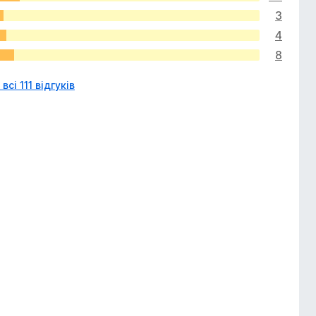
3
4
8
всі 111 відгуків