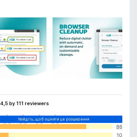
4,5 by 111 reviewers
Увійдіть, щоб оцінити це розширення
86
10