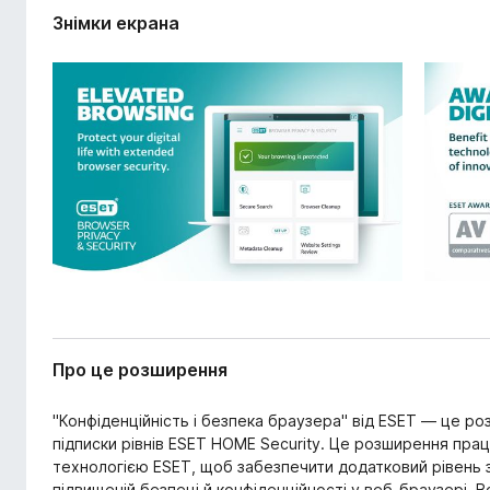
р
r
Знімки екрана
е
e
н
f
н
o
я
x
Про це розширення
"Конфіденційність і безпека браузера" від ESET — це р
підписки рівнів ESET HOME Security. Це розширення пра
технологією ESET, щоб забезпечити додатковий рівень 
підвищеній безпеці й конфіденційності у веб-браузері. 