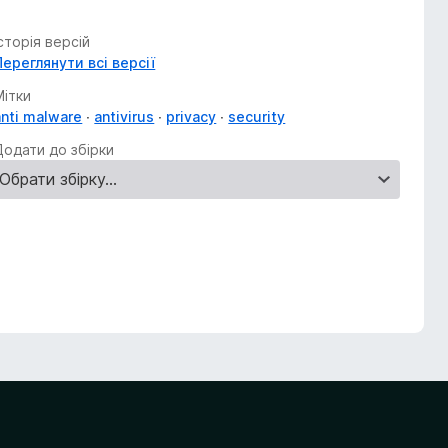
Історія версій
Переглянути всі версії
Мітки
anti malware
antivirus
privacy
security
Додати до збірки