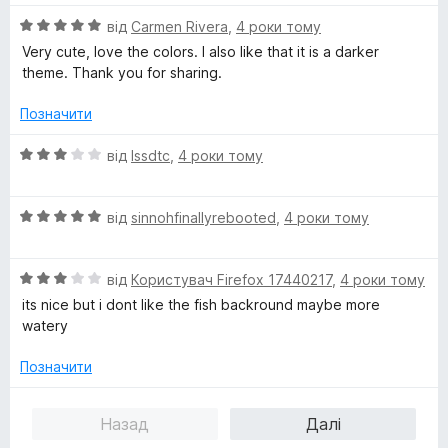
і
а
5
О
н
від
Carmen Rivera
,
4 роки тому
4
ц
к
з
Very cute, love the colors. I also like that it is a darker
і
а
5
theme. Thank you for sharing.
н
4
к
з
Позначити
а
5
5
О
від
lssdtc
,
4 роки тому
з
ц
5
і
О
н
від
sinnohfinallyrebooted
,
4 роки тому
ц
к
і
а
О
н
від
Користувач Firefox 17440217
,
4 роки тому
3
ц
к
з
its nice but i dont like the fish backround maybe more
і
а
5
watery
н
5
к
з
Позначити
а
5
3
Назад
Далі
з
5