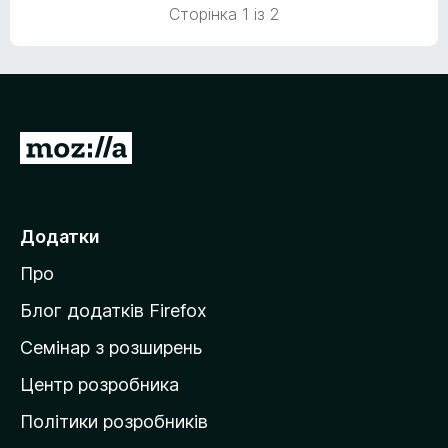
Сторінка 1 із 2
П
е
р
е
Додатки
й
Про
т
и
Блог додатків Firefox
н
Семінар з розширень
а
Центр розробника
д
о
Політики розробників
м