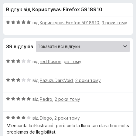
и
5
r
Відгук від Користувач Firefox 5918910
e
д
f
О
від
Користувач Firefox 5918910
,
3 роки тому
o
л
ц
x
і
н
я
39 відгуків
к
а
C
5
О
від
rediffusion
,
рік тому
з
ц
a
5
і
О
н
від
PazuzuDarkVoid
,
2 роки тому
ц
к
t
і
а
О
н
від
Pedro
,
2 роки тому
3
F
ц
к
з
і
а
5
i
О
н
від
Diego
,
2 роки тому
3
ц
к
з
M'encanta la il·lustració, però amb la lluna tan clara tinc molts
і
s
а
5
problemes de llegibilitat.