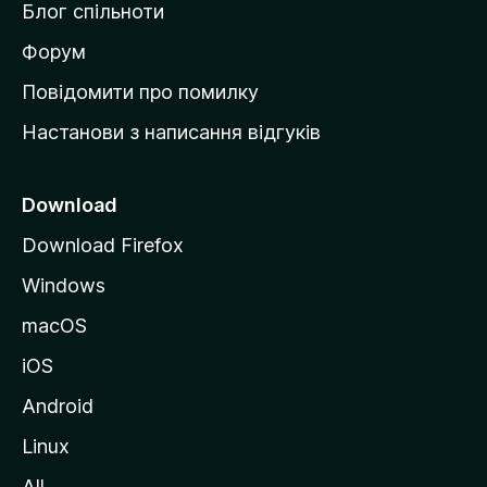
Блог спільноти
і
в
Форум
к
Повідомити про помилку
у
Настанови з написання відгуків
M
o
z
Download
i
Download Firefox
l
Windows
l
a
macOS
iOS
Android
Linux
All