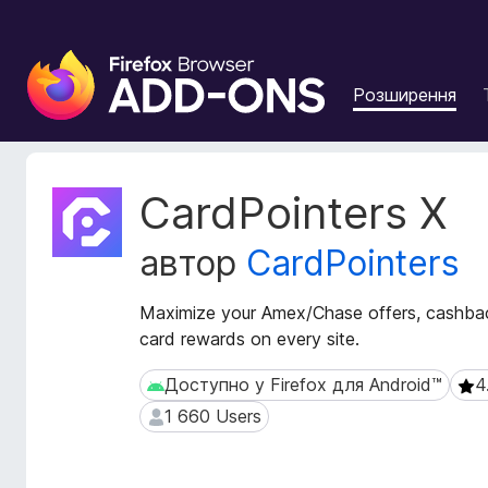
Д
о
Розширення
д
а
т
к
М
CardPointers X
и
е
т
б
автор
CardPointers
а
р
д
а
а
Maximize your Amex/Chase offers, cashback
у
н
card rewards on every site.
з
і
е
р
Доступно у Firefox для Android™
4
Доступно у Firefox для Android™
4.5
р
о
1 660 Users
1 660 Users
з
а
ш
F
и
i