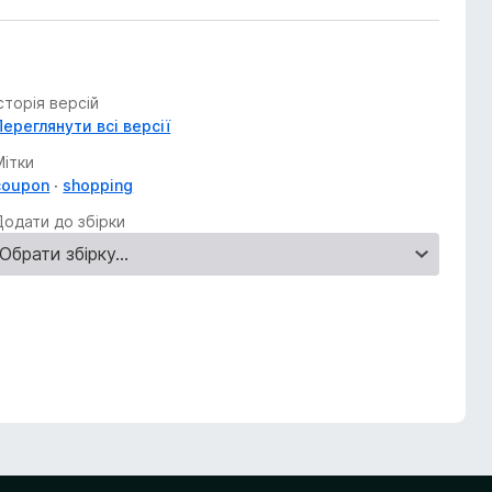
Історія версій
Переглянути всі версії
Мітки
coupon
shopping
Додати до збірки