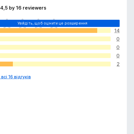
4,5 by 16 reviewers
Увійдіть, щоб оцінити це розширення
14
0
0
0
2
всі 16 відгуків