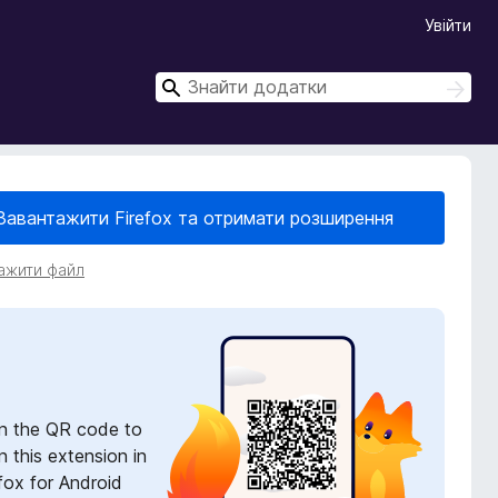
Увійти
П
П
о
о
ш
ш
у
у
к
к
Завантажити Firefox та отримати розширення
ажити файл
n the QR code to
 this extension in
fox for Android