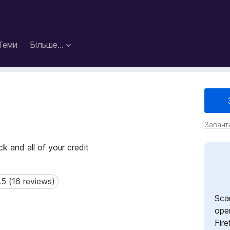
Теми
Більше…
Завант
 and all of your credit
.5 (16 reviews)
 (16 reviews)
Sca
open
Fire