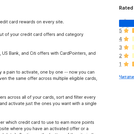
Rated 
Щ
edit card rewards on every site.
е
5
н
t of your credit card offers and category
4
е
м
3
а
US Bank, and Citi offers with CardPointers, and
2
є
1
о
ц
 a pain to activate, one by one -- now you can
Читати 
і
ven the same offer across multiple eligible cards,
н
о
к
rs across all of your cards, sort and filter every
nd activate just the ones you want with a single
r which credit card to use to earn more points
site where you have an activated offer or a