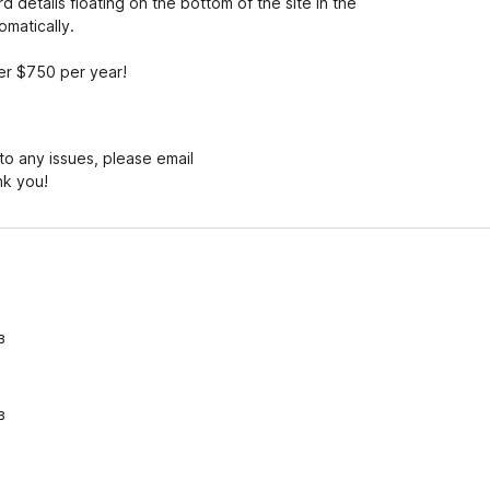
d details floating on the bottom of the site in the
omatically.
er $750 per year!
into any issues, please email
nk you!
в
в