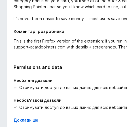
category bonus on your card, you'll see all of the offer & car
Shopping Pointers bar so you'll know which card to use, aut
It's never been easier to save money -- most users save ov
Коментарі розробника
This is the first Firefox version of the extension; if you run 
support@cardpointers.com with details + screenshots. Tha
Permissions and data
Необхідні дозволи:
Отримувати доступ до ваших даних для всіх вебсайті
Необов'язкові дозволи:
Отримувати доступ до ваших даних для всіх вебсайті
Докладніше