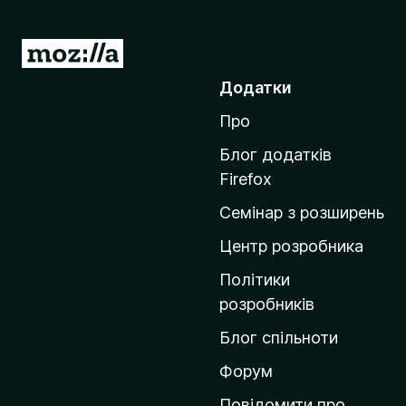
П
е
Додатки
р
Про
е
й
Блог додатків
т
Firefox
и
Семінар з розширень
н
а
Центр розробника
д
Політики
о
розробників
м
Блог спільноти
і
в
Форум
к
Повідомити про