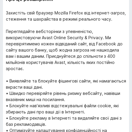
Захистіть свій браузер Mozilla Firefox від інтернет-загроз,
стеження та шахрайства в режимі реального часу.
Переглядайте вебсторінки з упевненістю,
використовуючи Avast Online Security & Privacy. Ми
перевірятимемо кожен відвіданий сайт, від Facebook до
сайту вашого банку, щоб жодна загроза не нашкодила
вам і вашим даним. Приєднуйтеся до спільноти з 400
мільйонів користувачів Avast, кількість яких постійно
зростає.
• Виявляйте та блокуйте фішингові сайти, які намагаються
вкрасти ваші дані.
• Швидко перевіряйте рівень ризику вебсайту, навівши
вказівник миші на посилання.
• Блокуйте нав’язливі відстежувальні файли cookie, які
збирають дані про ваші дії в Інтернеті.
• Блокуйте рекламу в Інтернеті та видаляйте свої дані з
баз рекламодавців.
• Оптимізуйте налаштування конфіденційності на