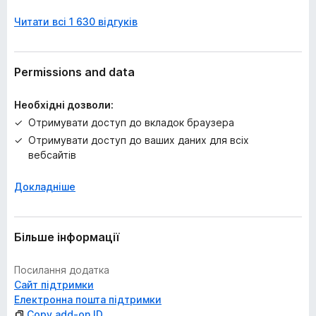
ц
Читати всі 1 630 відгуків
і
н
о
к
Permissions and data
Необхідні дозволи:
Отримувати доступ до вкладок браузера
Отримувати доступ до ваших даних для всіх
вебсайтів
Докладніше
Більше інформації
Посилання додатка
Сайт підтримки
Електронна пошта підтримки
Copy add-on ID