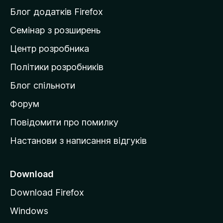
и
Блог додатків Firefox
н
Семінар з розширень
а
Центр розробника
д
о
Політики розробників
м
Блог спільноти
і
в
Форум
к
Повідомити про помилку
у
Настанови з написання відгуків
M
o
z
Download
i
Download Firefox
l
Windows
l