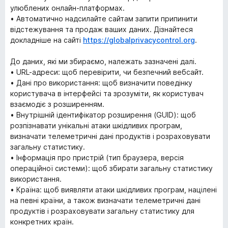
улюблених онлайн-платформах.
• Автоматично надсилайте сайтам запити припинити
відстежування та продаж ваших даних. Дізнайтеся
докладніше на сайті
https://globalprivacycontrol.org
.
До даних, які ми збираємо, належать зазначені далі.
• URL-адреси: щоб перевірити, чи безпечний вебсайт.
• Дані про використання: щоб визначити поведінку
користувача в інтерфейсі та зрозуміти, як користувач
взаємодіє з розширенням.
• Внутрішній ідентифікатор розширення (GUID): щоб
розпізнавати унікальні атаки шкідливих програм,
визначати телеметричні дані продуктів і розраховувати
загальну статистику.
• Інформація про пристрій (тип браузера, версія
операційної системи): щоб збирати загальну статистику
використання.
• Країна: щоб виявляти атаки шкідливих програм, націлені
на певні країни, а також визначати телеметричні дані
продуктів і розраховувати загальну статистику для
конкретних країн.