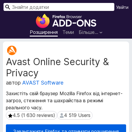
П
Увійти
о
Д
ш
о
у
д
Розширення
Теми
Більше…
к
а
т
М
к
е
Avast Online Security &
т
и
а
б
Privacy
д
р
а
а
автор
AVAST Software
н
у
і
Захистіть свій браузер Mozilla Firefox від інтернет-
з
р
загроз, стеження та шахрайства в режимі
е
о
реального часу.
з
р
ш
4.5 (1 630 reviews)
4 519 Users
4.5 (1 630 reviews)
4 519 Users
а
и
F
р
i
Завантажити Firefox та отримати розширення