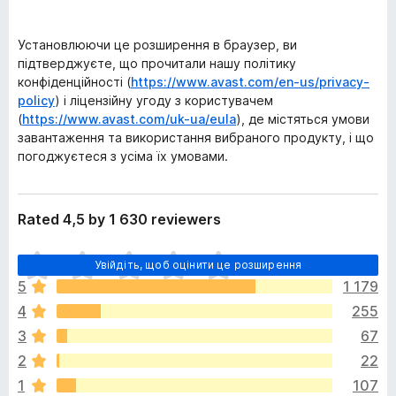
Установлюючи це розширення в браузер, ви
підтверджуєте, що прочитали нашу політику
конфіденційності (
https://www.avast.com/en-us/privacy-
policy
) і ліцензійну угоду з користувачем
(
https://www.avast.com/uk-ua/eula
), де містяться умови
завантаження та використання вибраного продукту, і що
погоджуєтеся з усіма їх умовами.
Rated 4,5 by 1 630 reviewers
Щ
Увійдіть, щоб оцінити це розширення
е
5
1 179
н
4
255
е
м
3
67
а
2
22
є
1
107
о