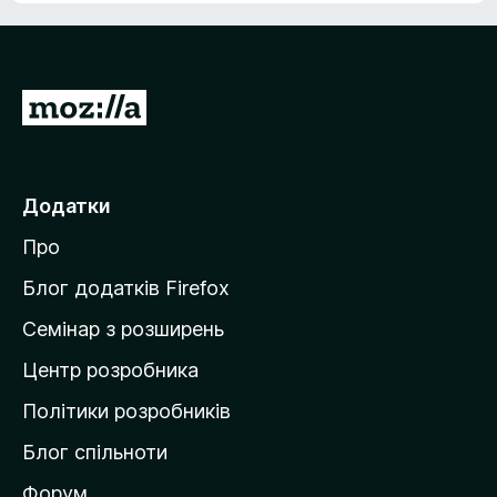
4
і
,
н
6
к
з
а
5
П
4
е
,
5
р
з
е
Додатки
5
й
Про
т
и
Блог додатків Firefox
н
Семінар з розширень
а
Центр розробника
д
о
Політики розробників
м
Блог спільноти
і
в
Форум