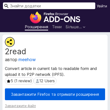
П
Увійти
о
Д
ш
о
у
д
Розширення
Теми
Більше…
к
а
т
М
к
е
2read
т
и
а
б
автор
meehow
д
р
а
а
Convert article in current tab to readable form and
н
у
upload it to P2P network (IPFS).
і
з
р
5 (1 review)
12 Users
5 (1 review)
12 Users
е
о
з
р
Завантажити Firefox та отримати розширення
ш
а
и
F
Завантажити файл
р
i