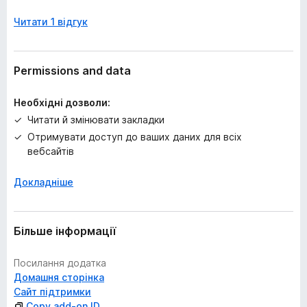
ц
Читати 1 відгук
і
н
о
к
Permissions and data
Необхідні дозволи:
Читати й змінювати закладки
Отримувати доступ до ваших даних для всіх
вебсайтів
Докладніше
Більше інформації
Посилання додатка
Домашня сторінка
Сайт підтримки
Copy add-on ID