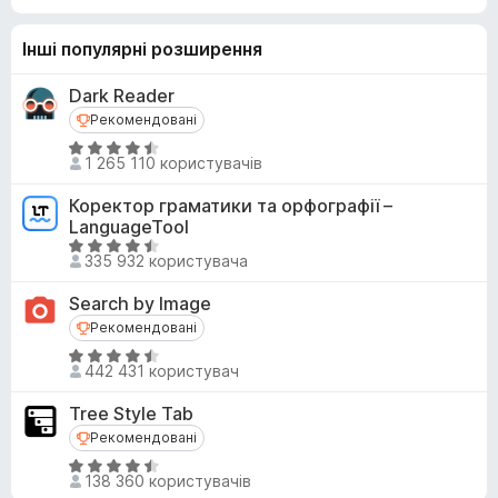
Інші популярні розширення
Dark Reader
Рекомендовані
Рекомендовані
О
1 265 110 користувачів
ц
і
Коректор граматики та орфографії –
н
LanguageTool
к
О
335 932 користувача
а
ц
4
і
Search by Image
,
н
Рекомендовані
Рекомендовані
5
к
О
з
а
442 431 користувач
ц
5
4
і
,
Tree Style Tab
н
5
Рекомендовані
Рекомендовані
к
з
О
а
138 360 користувачів
5
ц