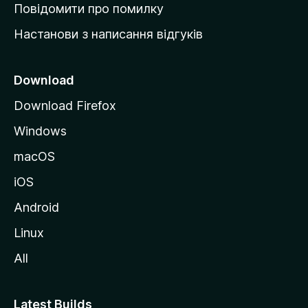
к
Повідомити про помилку
у
Настанови з написання відгуків
M
o
z
Download
i
Download Firefox
l
Windows
l
a
macOS
iOS
Android
Linux
All
Latest Builds