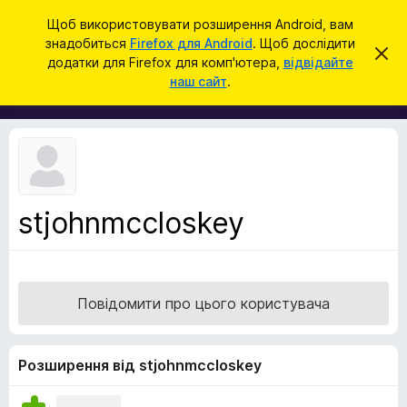
П
Увійти
Щоб використовувати розширення Android, вам
о
знадобиться
Firefox для Android
. Щоб дослідити
Д
В
ш
додатки для Firefox для комп'ютера,
відвідайте
і
о
наш сайт
.
д
у
д
х
к
и
а
л
т
и
т
к
и
и
ц
е
б
с
stjohnmccloskey
р
п
о
а
в
у
і
щ
з
е
Повідомити про цього користувача
е
н
н
р
я
а
Розширення від stjohnmccloskey
F
i