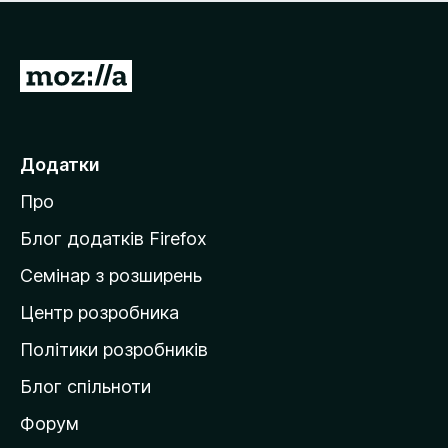
е
і
м
н
а
о
є
П
к
о
е
ц
р
і
н
е
Додатки
о
й
к
Про
т
и
Блог додатків Firefox
н
Семінар з розширень
а
Центр розробника
д
о
Політики розробників
м
Блог спільноти
і
в
Форум