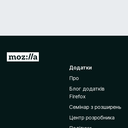
П
е
Додатки
р
Про
е
й
Блог додатків
т
Firefox
и
Семінар з розширень
н
а
Центр розробника
д