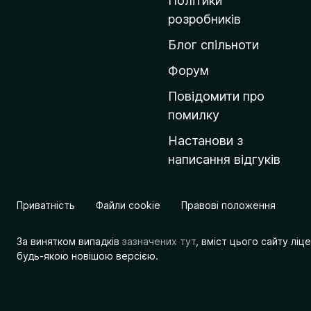
Політики
о
розробників
м
Блог спільноти
і
в
Форум
к
Повідомити про
у
помилку
M
Настанови з
o
написання відгуків
z
i
l
Приватність
Файли cookie
Правові положення
l
a
За винятком випадків
зазначених тут
, вміст цього сайту лі
будь-якою новішою версією.