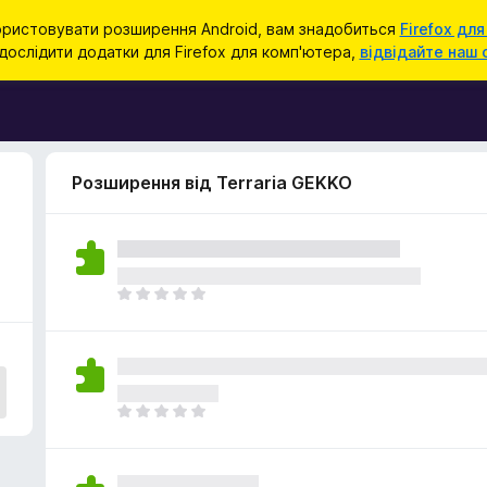
ристовувати розширення Android, вам знадобиться
Firefox для
ослідити додатки для Firefox для комп'ютера,
відвідайте наш 
Розширення від Terraria GEKKO
Щ
е
н
е
м
а
Щ
є
е
о
н
ц
е