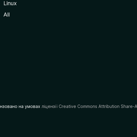
Linux
All
цензовано на умовах
ліцензії Creative Commons Attribution Share-A