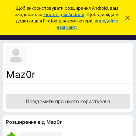
П
Увійти
Щоб використовувати розширення Android, вам
о
знадобиться
Firefox для Android
. Щоб дослідити
Д
В
ш
додатки для Firefox для комп'ютера,
відвідайте
і
о
наш сайт
.
д
у
д
х
к
и
а
л
т
и
т
к
и
и
ц
е
б
с
Maz0r
р
п
о
а
в
у
і
щ
з
е
Повідомити про цього користувача
е
н
н
р
я
а
Розширення від Maz0r
F
i