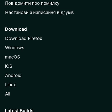
к
Повідомити про помилку
у
Настанови з написання відгуків
M
o
z
Download
i
Download Firefox
l
Windows
l
a
macOS
iOS
Android
Linux
All
Latest Builds