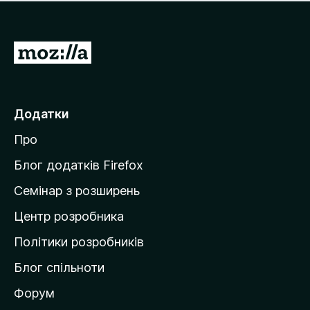
е
і
м
н
а
о
є
П
к
о
е
ц
р
і
н
е
Додатки
о
й
к
Про
т
и
Блог додатків Firefox
н
Семінар з розширень
а
Центр розробника
д
о
Політики розробників
м
Блог спільноти
і
в
Форум