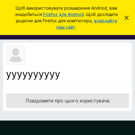
П
Увійти
Щоб використовувати розширення Android, вам
о
знадобиться
Firefox для Android
. Щоб дослідити
Д
В
ш
додатки для Firefox для комп'ютера,
відвідайте
і
о
наш сайт
.
д
у
д
х
к
и
а
л
т
и
т
к
и
и
ц
е
б
с
yyyyyyyyyy
р
п
о
а
в
у
і
щ
з
е
Повідомити про цього користувача
е
н
н
р
я
а
F
i