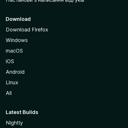
M
o
z
Download
i
Download Firefox
l
Windows
l
a
macOS
iOS
Android
Linux
All
Latest Builds
Nightly