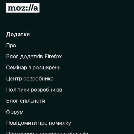
r
П
e
е
f
р
o
е
Додатки
x
й
Про
т
и
Блог додатків Firefox
н
Семінар з розширень
а
Центр розробника
д
о
Політики розробників
м
Блог спільноти
і
в
Форум
к
Повідомити про помилку
у
Настанови з написання відгуків