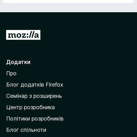
е
о
н
ц
е
і
м
н
а
о
є
П
к
о
е
ц
р
і
н
е
Додатки
о
й
к
Про
т
и
Блог додатків Firefox
н
Семінар з розширень
а
Центр розробника
д
о
Політики розробників
м
Блог спільноти
і