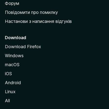
в
Форум
к
Повідомити про помилку
у
Настанови з написання відгуків
M
o
z
Download
i
Download Firefox
l
Windows
l
a
macOS
iOS
Android
Linux
All