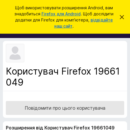
П
Увійти
Щоб використовувати розширення Android, вам
о
знадобиться
Firefox для Android
. Щоб дослідити
Д
В
ш
додатки для Firefox для комп'ютера,
відвідайте
і
о
наш сайт
.
д
у
д
х
к
и
а
л
т
и
т
к
и
и
ц
е
б
с
Користувач Firefox 19661
р
п
о
049
а
в
у
і
щ
з
е
е
н
н
р
Повідомити про цього користувача
я
а
F
Розширення від Користувач Firefox 19661049
i