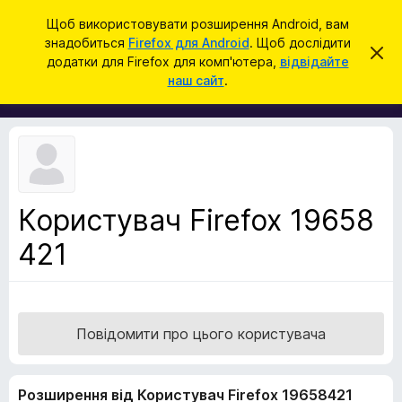
П
Увійти
Щоб використовувати розширення Android, вам
о
знадобиться
Firefox для Android
. Щоб дослідити
Д
В
ш
додатки для Firefox для комп'ютера,
відвідайте
і
о
наш сайт
.
д
у
д
х
к
и
а
л
т
и
т
к
и
и
ц
е
б
с
Користувач Firefox 19658
р
п
о
421
а
в
у
і
щ
з
е
е
н
н
р
Повідомити про цього користувача
я
а
F
Розширення від Користувач Firefox 19658421
i