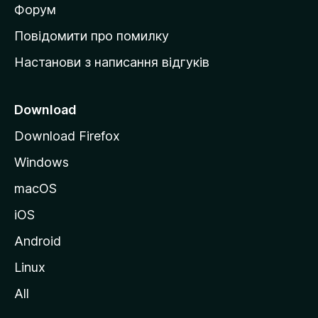
в
Форум
к
Повідомити про помилку
у
Настанови з написання відгуків
M
o
z
Download
i
Download Firefox
l
Windows
l
a
macOS
iOS
Android
Linux
All