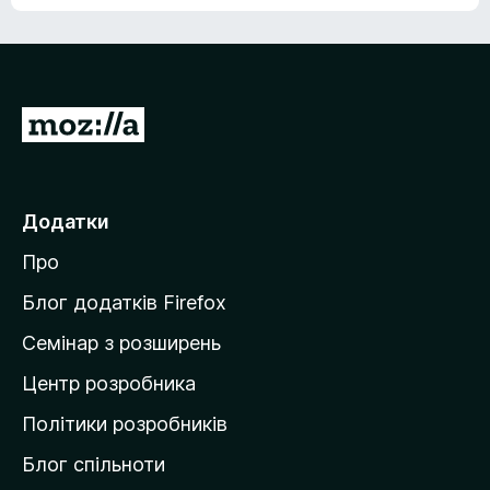
е
о
н
ц
е
і
м
н
а
о
є
П
к
о
е
ц
р
і
н
е
Додатки
о
й
к
Про
т
и
Блог додатків Firefox
н
Семінар з розширень
а
Центр розробника
д
о
Політики розробників
м
Блог спільноти
і