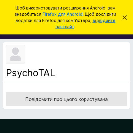
П
Увійти
Щоб використовувати розширення Android, вам
о
знадобиться
Firefox для Android
. Щоб дослідити
Д
В
ш
додатки для Firefox для комп'ютера,
відвідайте
і
о
наш сайт
.
д
у
д
х
к
и
а
л
т
и
т
к
и
и
ц
е
б
с
PsychoTAL
р
п
о
а
в
у
і
щ
з
е
Повідомити про цього користувача
е
н
н
р
я
а
F
i