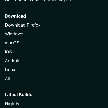
M
o
z
Download
i
Download Firefox
l
Windows
l
a
macOS
iOS
Android
Linux
All
Latest Builds
Nightly