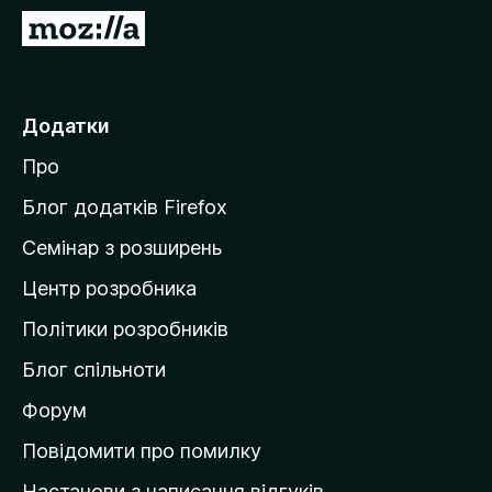
r
П
e
е
f
р
o
е
Додатки
x
й
Про
т
и
Блог додатків Firefox
н
Семінар з розширень
а
Центр розробника
д
о
Політики розробників
м
Блог спільноти
і
в
Форум
к
Повідомити про помилку
у
Настанови з написання відгуків