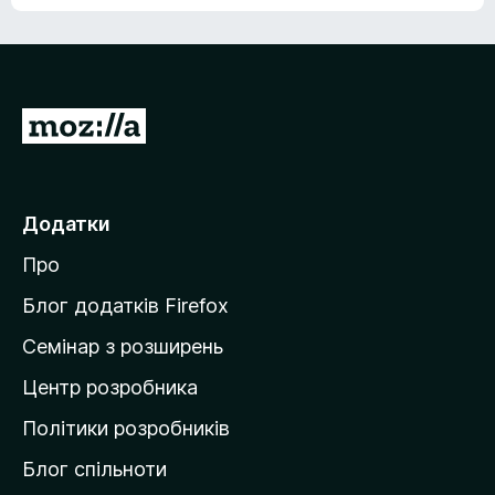
е
о
н
ц
е
і
м
н
а
о
є
П
к
о
е
ц
р
і
н
е
Додатки
о
й
к
Про
т
и
Блог додатків Firefox
н
Семінар з розширень
а
Центр розробника
д
о
Політики розробників
м
Блог спільноти
і