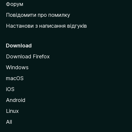
в
Форум
к
Повідомити про помилку
у
Настанови з написання відгуків
M
o
z
Download
i
Download Firefox
l
Windows
l
a
macOS
iOS
Android
Linux
All