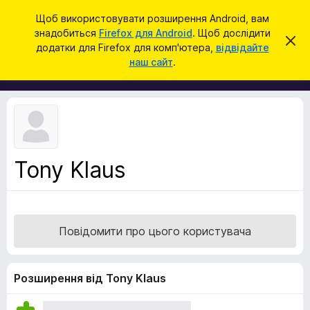
П
Увійти
Щоб використовувати розширення Android, вам
о
знадобиться
Firefox для Android
. Щоб дослідити
Д
В
ш
додатки для Firefox для комп'ютера,
відвідайте
і
о
наш сайт
.
д
у
д
х
к
и
а
л
т
и
т
к
и
и
ц
е
б
с
Tony Klaus
р
п
о
а
в
у
і
щ
з
е
Повідомити про цього користувача
е
н
н
р
я
а
Розширення від Tony Klaus
F
i