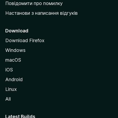
к
Повідомити про помилку
у
Настанови з написання відгуків
M
o
z
Download
i
Download Firefox
l
Windows
l
a
macOS
iOS
Android
Linux
All
Latest Builds