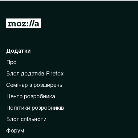
е
і
м
н
а
о
є
П
к
о
е
ц
р
і
н
е
Додатки
о
й
к
Про
т
и
Блог додатків Firefox
н
Семінар з розширень
а
Центр розробника
д
о
Політики розробників
м
Блог спільноти
і
в
Форум