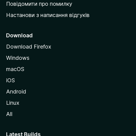
к
Повідомити про помилку
у
Настанови з написання відгуків
M
o
z
Download
i
Download Firefox
l
Windows
l
a
macOS
iOS
Android
Linux
All
Latest Builds