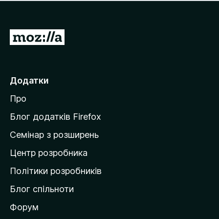
е
і
м
н
а
о
є
П
к
о
е
ц
р
і
н
е
Додатки
о
й
к
Про
т
и
Блог додатків Firefox
н
Семінар з розширень
а
Центр розробника
д
о
Політики розробників
м
Блог спільноти
і
в
Форум