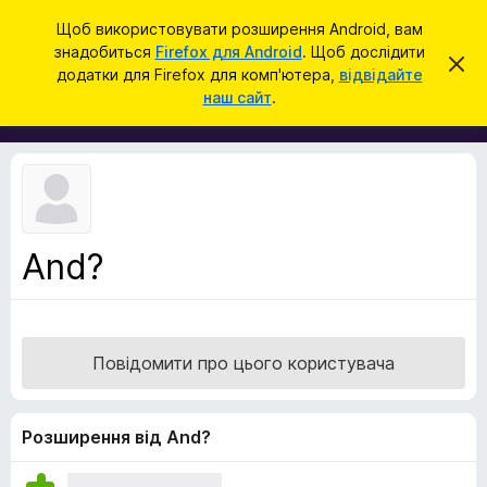
П
Увійти
Щоб використовувати розширення Android, вам
о
знадобиться
Firefox для Android
. Щоб дослідити
Д
В
ш
додатки для Firefox для комп'ютера,
відвідайте
і
о
наш сайт
.
д
у
д
х
к
и
а
л
т
и
т
к
и
и
ц
е
б
с
And?
р
п
о
а
в
у
і
щ
з
е
Повідомити про цього користувача
е
н
н
р
я
а
Розширення від And?
F
i