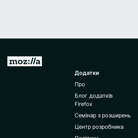
П
е
Додатки
р
Про
е
й
Блог додатків
т
Firefox
и
Семінар з розширень
н
а
Центр розробника
д