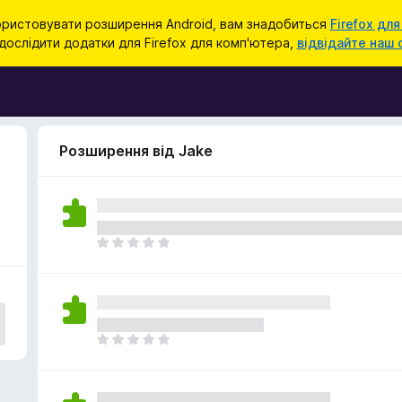
ристовувати розширення Android, вам знадобиться
Firefox для
ослідити додатки для Firefox для комп'ютера,
відвідайте наш 
Розширення від Jake
Щ
е
н
е
м
а
Щ
є
е
о
н
ц
е