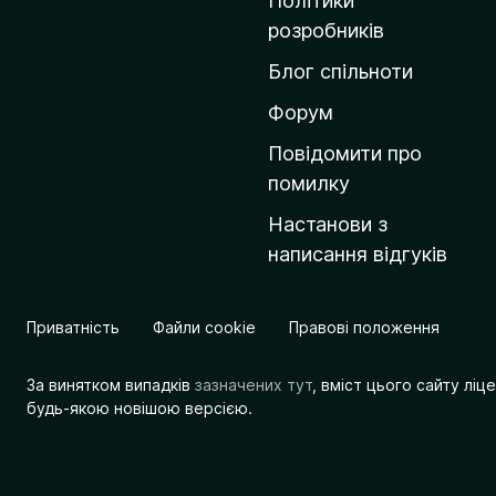
Політики
о
розробників
м
Блог спільноти
і
в
Форум
к
Повідомити про
у
помилку
M
Настанови з
o
написання відгуків
z
i
l
Приватність
Файли cookie
Правові положення
l
a
За винятком випадків
зазначених тут
, вміст цього сайту лі
будь-якою новішою версією.