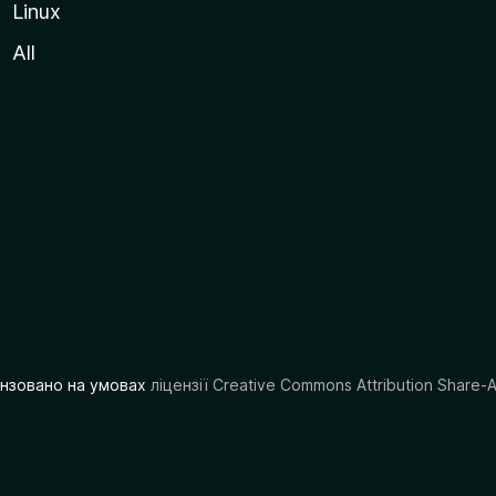
Linux
All
цензовано на умовах
ліцензії Creative Commons Attribution Share-A