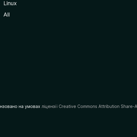
Linux
All
цензовано на умовах
ліцензії Creative Commons Attribution Share-A