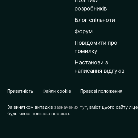
Політики
о
розробників
м
Блог спільноти
і
в
Форум
к
Повідомити про
у
помилку
M
Настанови з
o
написання відгуків
z
i
l
Приватність
Файли cookie
Правові положення
l
a
За винятком випадків
зазначених тут
, вміст цього сайту лі
будь-якою новішою версією.