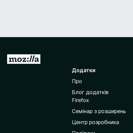
П
е
Додатки
р
Про
е
й
Блог додатків
т
Firefox
и
Семінар з розширень
н
а
Центр розробника
д