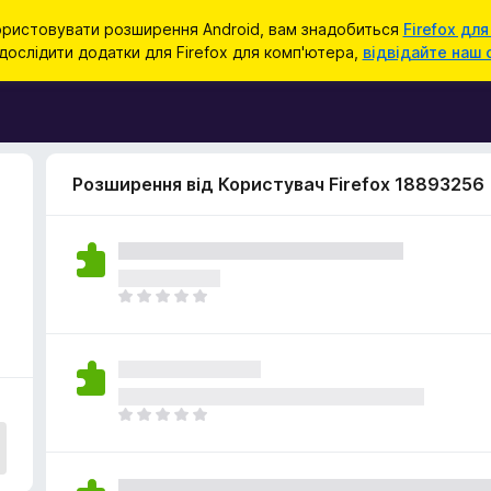
ристовувати розширення Android, вам знадобиться
Firefox для
ослідити додатки для Firefox для комп'ютера,
відвідайте наш 
Розширення від Користувач Firefox 18893256
Щ
е
н
е
м
а
Щ
є
е
о
н
ц
е