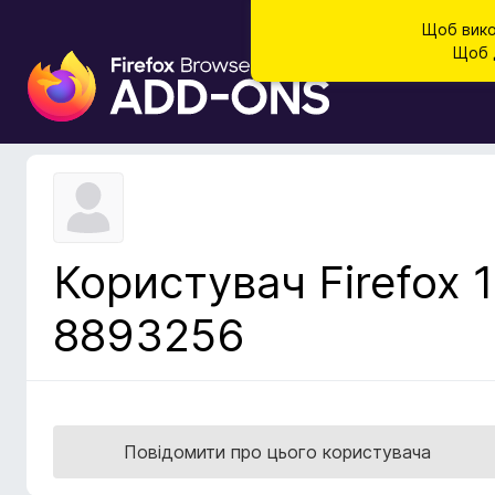
Щоб вико
Щоб д
Д
о
д
а
т
к
и
б
Користувач Firefox 1
р
а
8893256
у
з
е
р
а
Повідомити про цього користувача
F
i