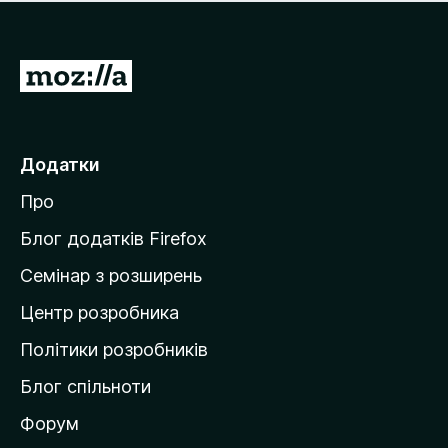
е
і
м
н
а
о
є
П
к
о
е
ц
р
і
н
е
Додатки
о
й
к
Про
т
и
Блог додатків Firefox
н
Семінар з розширень
а
Центр розробника
д
о
Політики розробників
м
Блог спільноти
і
в
Форум