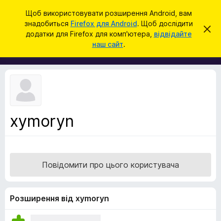
П
Увійти
Щоб використовувати розширення Android, вам
о
знадобиться
Firefox для Android
. Щоб дослідити
Д
В
ш
додатки для Firefox для комп'ютера,
відвідайте
і
о
наш сайт
.
д
у
д
х
к
и
а
л
т
и
т
к
и
и
ц
е
б
с
xymoryn
р
п
о
а
в
у
і
щ
з
е
Повідомити про цього користувача
е
н
н
р
я
а
Розширення від xymoryn
F
i