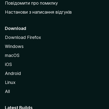
к
Повідомити про помилку
у
Настанови з написання відгуків
M
o
z
Download
i
Download Firefox
l
Windows
l
a
macOS
iOS
Android
Linux
All
Latest Builds