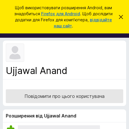
П
Увійти
Щоб використовувати розширення Android, вам
о
знадобиться
Firefox для Android
. Щоб дослідити
Д
В
ш
додатки для Firefox для комп'ютера,
відвідайте
і
о
наш сайт
.
д
у
д
х
к
и
а
л
т
и
т
к
и
и
ц
е
б
с
Ujjawal Anand
р
п
о
а
в
у
і
щ
з
е
Повідомити про цього користувача
е
н
н
р
я
а
Розширення від Ujjawal Anand
F
i