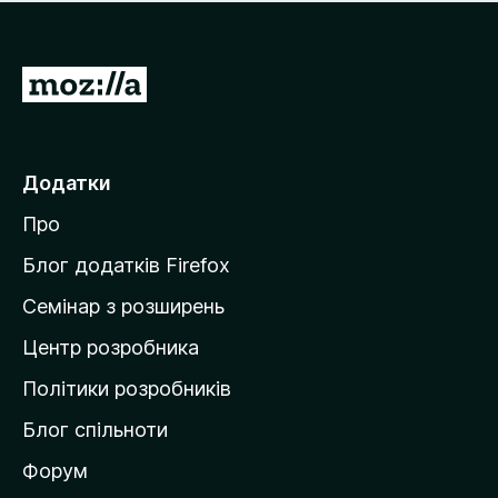
е
і
м
н
а
о
є
П
к
о
е
ц
р
і
н
е
Додатки
о
й
к
Про
т
и
Блог додатків Firefox
н
Семінар з розширень
а
Центр розробника
д
о
Політики розробників
м
Блог спільноти
і
в
Форум