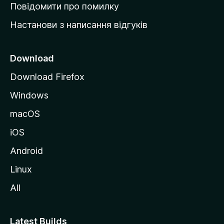
к
Повідомити про помилку
у
Настанови з написання відгуків
M
o
z
Download
i
Download Firefox
l
Windows
l
a
macOS
iOS
Android
Linux
All
Latest Builds