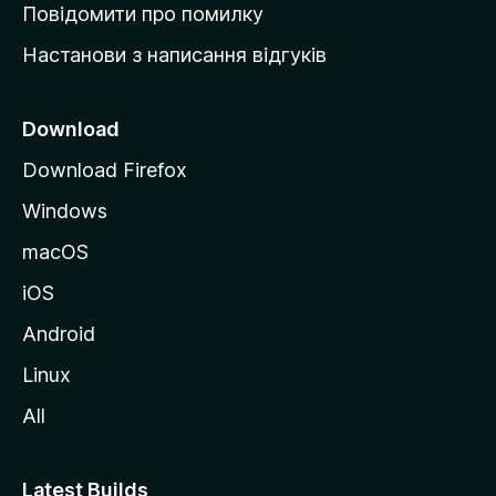
к
Повідомити про помилку
у
Настанови з написання відгуків
M
o
z
Download
i
Download Firefox
l
Windows
l
a
macOS
iOS
Android
Linux
All
Latest Builds