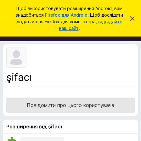
П
Увійти
Щоб використовувати розширення Android, вам
о
знадобиться
Firefox для Android
. Щоб дослідити
Д
В
ш
додатки для Firefox для комп'ютера,
відвідайте
і
о
наш сайт
.
д
у
д
х
к
и
а
л
т
и
т
к
и
и
ц
е
б
с
şifacı
р
п
о
а
в
у
і
щ
з
е
Повідомити про цього користувача
е
н
н
р
я
а
Розширення від şifacı
F
i