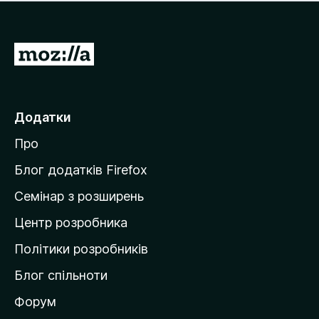
е
і
м
н
а
о
є
П
к
о
е
ц
р
і
н
е
Додатки
о
й
к
Про
т
и
Блог додатків Firefox
н
Семінар з розширень
а
Центр розробника
д
о
Політики розробників
м
Блог спільноти
і
в
Форум