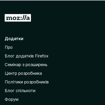
е
і
м
н
а
о
є
П
к
о
е
ц
р
і
н
е
Додатки
о
й
к
Про
т
и
Блог додатків Firefox
н
Семінар з розширень
а
Центр розробника
д
о
Політики розробників
м
Блог спільноти
і
в
Форум