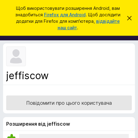
П
Увійти
Щоб використовувати розширення Android, вам
о
знадобиться
Firefox для Android
. Щоб дослідити
Д
В
ш
додатки для Firefox для комп'ютера,
відвідайте
і
о
наш сайт
.
д
у
д
х
к
и
а
л
т
и
т
к
и
и
ц
е
б
с
jeffiscow
р
п
о
а
в
у
і
щ
з
е
Повідомити про цього користувача
е
н
н
р
я
а
Розширення від jeffiscow
F
i