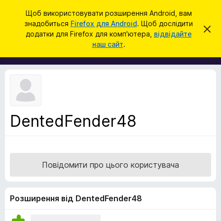
П
Увійти
Щоб використовувати розширення Android, вам
о
знадобиться
Firefox для Android
. Щоб дослідити
Д
В
ш
додатки для Firefox для комп'ютера,
відвідайте
і
о
наш сайт
.
д
у
д
х
к
и
а
л
т
и
т
к
и
и
ц
е
б
с
DentedFender48
р
п
о
а
в
у
і
щ
з
е
Повідомити про цього користувача
е
н
н
р
я
а
Розширення від DentedFender48
F
i