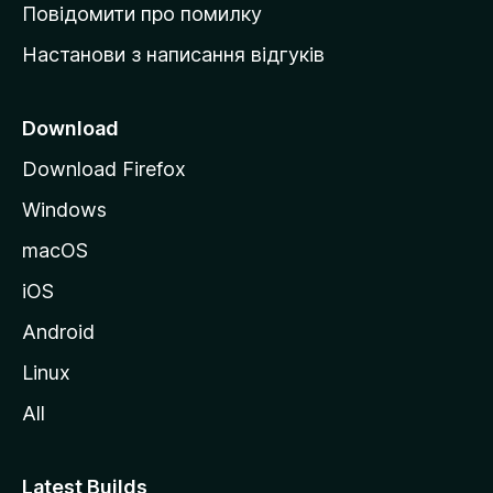
к
Повідомити про помилку
у
Настанови з написання відгуків
M
o
z
Download
i
Download Firefox
l
Windows
l
a
macOS
iOS
Android
Linux
All
Latest Builds