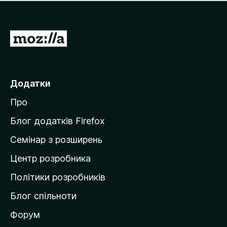
е
і
м
н
а
о
є
П
к
о
е
ц
р
і
н
е
Додатки
о
й
к
Про
т
и
Блог додатків Firefox
н
Семінар з розширень
а
Центр розробника
д
о
Політики розробників
м
Блог спільноти
і
в
Форум