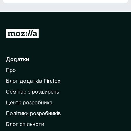
е
о
н
ц
е
і
м
н
а
о
є
П
к
о
е
ц
р
і
н
е
Додатки
о
й
к
Про
т
и
Блог додатків Firefox
н
Семінар з розширень
а
Центр розробника
д
о
Політики розробників
м
Блог спільноти
і