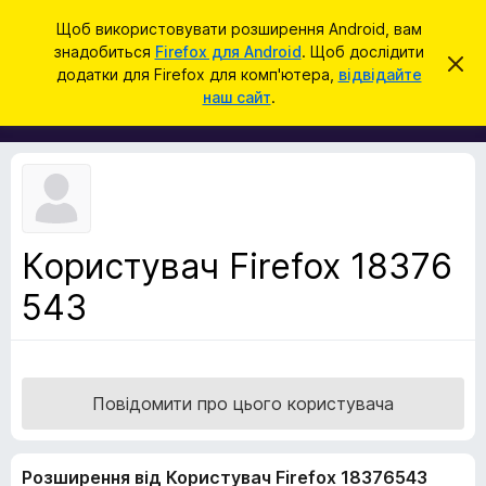
П
Увійти
Щоб використовувати розширення Android, вам
о
знадобиться
Firefox для Android
. Щоб дослідити
Д
В
ш
додатки для Firefox для комп'ютера,
відвідайте
і
о
наш сайт
.
д
у
д
х
к
и
а
л
т
и
т
к
и
и
ц
е
б
с
Користувач Firefox 18376
р
п
о
543
а
в
у
і
щ
з
е
е
н
н
р
Повідомити про цього користувача
я
а
F
Розширення від Користувач Firefox 18376543
i