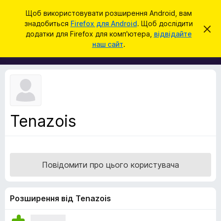
П
Увійти
Щоб використовувати розширення Android, вам
о
знадобиться
Firefox для Android
. Щоб дослідити
Д
В
ш
додатки для Firefox для комп'ютера,
відвідайте
і
о
наш сайт
.
д
у
д
х
к
и
а
л
т
и
т
к
и
и
ц
е
б
с
Tenazois
р
п
о
а
в
у
і
щ
з
е
Повідомити про цього користувача
е
н
н
р
я
а
Розширення від Tenazois
F
i