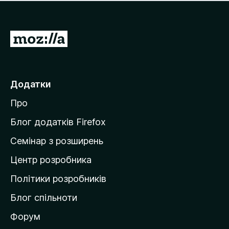
е
і
м
н
а
о
є
П
к
о
е
ц
р
і
н
е
Додатки
о
й
к
Про
т
и
Блог додатків Firefox
н
Семінар з розширень
а
Центр розробника
д
о
Політики розробників
м
Блог спільноти
і
в
Форум