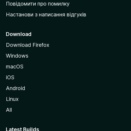
к
Повідомити про помилку
у
Настанови з написання відгуків
M
o
z
Download
i
Download Firefox
l
Windows
l
a
macOS
iOS
Android
Linux
All
Latest Builds