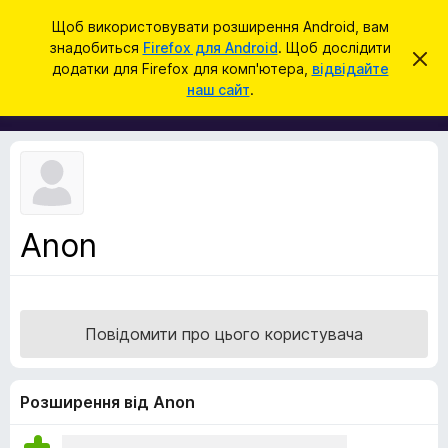
П
Увійти
Щоб використовувати розширення Android, вам
о
знадобиться
Firefox для Android
. Щоб дослідити
Д
В
ш
додатки для Firefox для комп'ютера,
відвідайте
і
о
наш сайт
.
д
у
д
х
к
и
а
л
т
и
т
к
и
и
ц
е
б
с
Anon
р
п
о
а
в
у
і
щ
з
е
Повідомити про цього користувача
е
н
н
р
я
а
Розширення від Anon
F
i