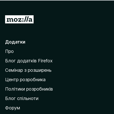
е
і
м
н
а
о
є
П
к
о
е
ц
р
і
н
е
Додатки
о
й
к
Про
т
и
Блог додатків Firefox
н
Семінар з розширень
а
Центр розробника
д
о
Політики розробників
м
Блог спільноти
і
в
Форум