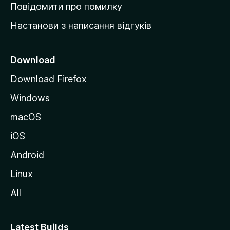
к
Повідомити про помилку
у
Настанови з написання відгуків
M
o
z
Download
i
Download Firefox
l
Windows
l
a
macOS
iOS
Android
Linux
All
Latest Builds