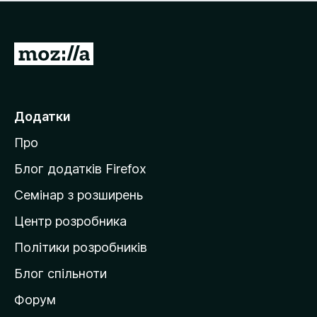
е
і
м
н
а
о
є
П
к
о
е
ц
р
і
н
е
Додатки
о
й
к
Про
т
и
Блог додатків Firefox
н
Семінар з розширень
а
Центр розробника
д
о
Політики розробників
м
Блог спільноти
і
в
Форум