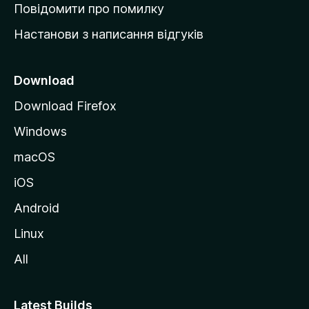
к
Повідомити про помилку
у
Настанови з написання відгуків
M
o
z
Download
i
Download Firefox
l
Windows
l
a
macOS
iOS
Android
Linux
All
Latest Builds