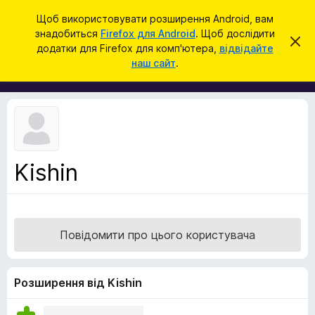
П
Увійти
Щоб використовувати розширення Android, вам
о
знадобиться
Firefox для Android
. Щоб дослідити
Д
В
ш
додатки для Firefox для комп'ютера,
відвідайте
і
о
наш сайт
.
д
у
д
х
к
и
а
л
т
и
т
к
и
и
ц
е
б
с
Kishin
р
п
о
а
в
у
і
щ
з
е
Повідомити про цього користувача
е
н
н
р
я
а
Розширення від Kishin
F
i