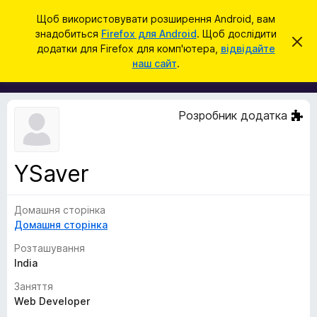
П
Увійти
Щоб використовувати розширення Android, вам
о
знадобиться
Firefox для Android
. Щоб дослідити
Д
В
ш
додатки для Firefox для комп'ютера,
відвідайте
і
о
наш сайт
.
д
у
д
х
к
и
а
л
т
и
Розробник додатка
т
к
и
и
ц
е
б
с
YSaver
р
п
о
а
в
Домашня сторінка
у
і
щ
Домашня сторінка
з
е
е
н
Розташування
н
р
India
я
а
Заняття
F
Web Developer
i