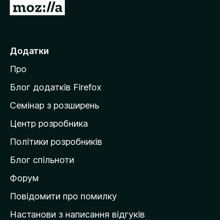
є
П
о
е
ц
р
і
н
е
Додатки
о
й
к
Про
т
и
Блог додатків Firefox
н
Семінар з розширень
а
Центр розробника
д
о
Політики розробників
м
Блог спільноти
і
в
Форум
к
Повідомити про помилку
у
Настанови з написання відгуків
M