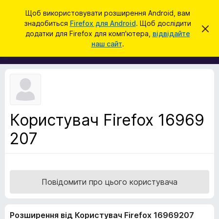
П
Увійти
Щоб використовувати розширення Android, вам
о
знадобиться
Firefox для Android
. Щоб дослідити
Д
В
ш
додатки для Firefox для комп'ютера,
відвідайте
і
о
наш сайт
.
д
у
д
х
к
и
а
л
т
и
т
к
и
и
ц
е
б
с
Користувач Firefox 16969
р
п
о
207
а
в
у
і
щ
з
е
е
н
н
р
Повідомити про цього користувача
я
а
F
Розширення від Користувач Firefox 16969207
i