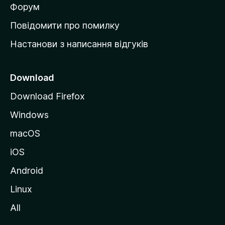
в
Форум
к
Повідомити про помилку
у
Настанови з написання відгуків
M
o
z
Download
i
Download Firefox
l
Windows
l
a
macOS
iOS
Android
Linux
All