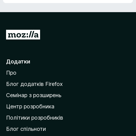
е
о
н
ц
е
і
м
н
а
о
є
П
к
о
е
ц
р
і
н
е
Додатки
о
й
к
Про
т
и
Блог додатків Firefox
н
Семінар з розширень
а
Центр розробника
д
о
Політики розробників
м
Блог спільноти
і