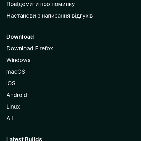
к
Повідомити про помилку
у
Настанови з написання відгуків
M
o
z
Download
i
Download Firefox
l
Windows
l
a
macOS
iOS
Android
Linux
All
Latest Builds