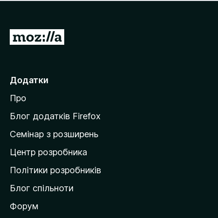
е
і
м
н
а
о
є
П
к
о
е
ц
р
і
н
е
Додатки
о
й
к
Про
т
и
Блог додатків Firefox
н
Семінар з розширень
а
Центр розробника
д
о
Політики розробників
м
Блог спільноти
і
в
Форум