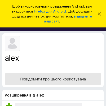
П
Увійти
Щоб використовувати розширення Android, вам
о
знадобиться
Firefox для Android
. Щоб дослідити
Д
В
ш
додатки для Firefox для комп'ютера,
відвідайте
і
о
наш сайт
.
д
у
д
х
к
и
а
л
т
и
т
к
и
и
ц
е
б
с
alex
р
п
о
а
в
у
і
щ
з
е
Повідомити про цього користувача
е
н
н
р
я
а
Розширення від alex
F
i