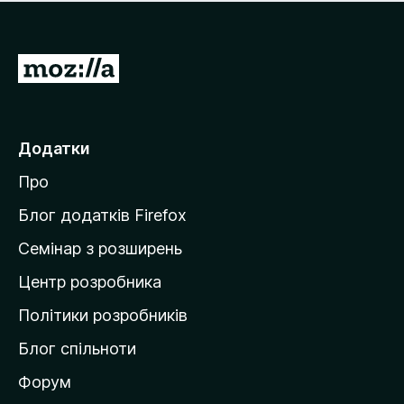
е
і
м
н
а
о
є
П
к
о
е
ц
р
і
н
е
Додатки
о
й
к
Про
т
и
Блог додатків Firefox
н
Семінар з розширень
а
Центр розробника
д
о
Політики розробників
м
Блог спільноти
і
в
Форум