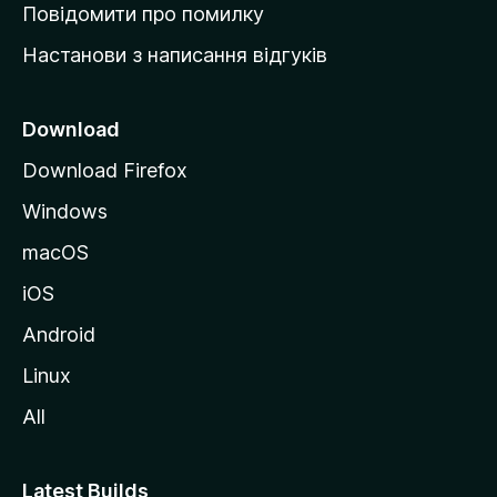
к
Повідомити про помилку
у
Настанови з написання відгуків
M
o
z
Download
i
Download Firefox
l
Windows
l
a
macOS
iOS
Android
Linux
All
Latest Builds