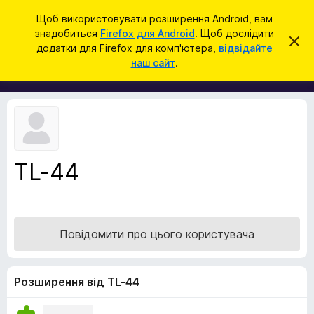
П
Увійти
Щоб використовувати розширення Android, вам
о
знадобиться
Firefox для Android
. Щоб дослідити
Д
В
ш
додатки для Firefox для комп'ютера,
відвідайте
і
о
наш сайт
.
д
у
д
х
к
и
а
л
т
и
т
к
и
и
ц
е
б
с
TL-44
р
п
о
а
в
у
і
щ
з
е
Повідомити про цього користувача
е
н
н
р
я
а
Розширення від TL-44
F
i