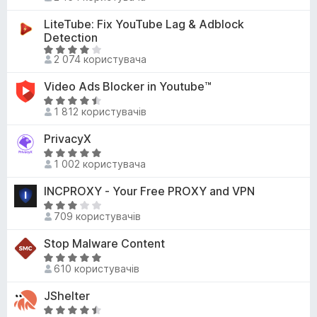
4
ц
а
з
і
LiteTube: Fix YouTube Lag & Adblock
4
5
н
Detection
,
к
О
6
2 074 користувача
а
ц
з
4
і
5
Video Ads Blocker in Youtube™
,
н
О
4
к
1 812 користувачів
ц
з
а
і
5
PrivacyX
4
н
О
,
к
1 002 користувача
ц
1
а
і
з
INCPROXY - Your Free PROXY and VPN
4
н
5
,
О
к
709 користувачів
7
ц
а
з
і
Stop Malware Content
5
5
н
з
О
к
610 користувачів
5
ц
а
і
JShelter
2
н
,
О