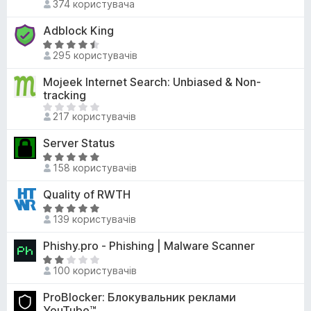
к
374 користувача
8
ц
а
з
і
Adblock King
5
5
н
з
О
к
295 користувачів
5
ц
а
і
Mojeek Internet Search: Unbiased & Non-
4
н
tracking
,
к
Щ
5
217 користувачів
а
е
з
4
н
5
Server Status
,
е
О
4
м
158 користувачів
ц
з
а
і
5
Quality of RWTH
є
н
О
о
к
139 користувачів
ц
ц
а
і
і
Phishy.pro - Phishing | Malware Scanner
5
н
н
з
О
к
о
100 користувачів
5
ц
а
к
і
ProBlocker: Блокувальник реклами
4
н
YouTube™