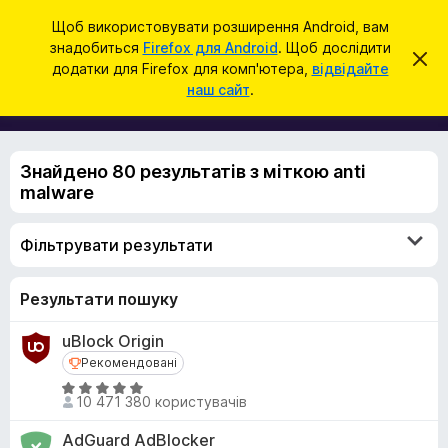
П
Увійти
Щоб використовувати розширення Android, вам
о
знадобиться
Firefox для Android
. Щоб дослідити
Д
В
ш
додатки для Firefox для комп'ютера,
відвідайте
і
о
наш сайт
.
д
у
д
х
к
и
а
л
т
и
Знайдено 80 результатів з міткою anti
т
к
и
malware
и
ц
е
б
с
Фільтрувати результати
р
п
о
а
в
у
Результати пошуку
і
щ
з
е
uBlock Origin
е
н
н
Рекомендовані
Рекомендовані
р
я
О
а
10 471 380 користувачів
ц
F
і
AdGuard AdBlocker
i