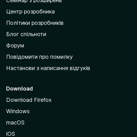
Семінар з розширень
а
Центр розробника
д
о
Політики розробників
м
Блог спільноти
і
в
Форум
к
Повідомити про помилку
у
Настанови з написання відгуків
M
o
z
Download
i
Download Firefox
l
Windows
l
a
macOS
iOS