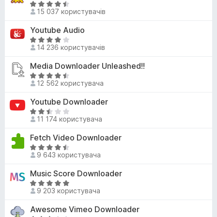
з
О
к
15 037 користувачів
5
ц
а
і
Youtube Audio
4
н
,
О
к
14 236 користувачів
2
ц
а
з
і
Media Downloader Unleashed!!
4
5
н
,
О
к
12 562 користувача
6
ц
а
з
і
Youtube Downloader
3
5
н
,
О
к
11 174 користувача
8
ц
а
з
і
Fetch Video Downloader
4
5
н
,
О
к
9 643 користувача
3
ц
а
з
і
Music Score Downloader
2
5
н
,
О
к
9 203 користувача
3
ц
а
з
і
Awesome Vimeo Downloader
4
5
н