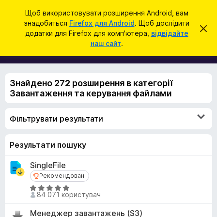
П
Увійти
Щоб використовувати розширення Android, вам
о
знадобиться
Firefox для Android
. Щоб дослідити
Д
В
ш
додатки для Firefox для комп'ютера,
відвідайте
і
о
наш сайт
.
д
у
д
х
к
и
а
л
т
и
Знайдено 272 розширення в категорії
т
к
и
Завантаження та керування файлами
и
ц
е
б
с
Фільтрувати результати
р
п
о
а
в
у
Результати пошуку
і
щ
з
е
SingleFile
е
н
н
Рекомендовані
Рекомендовані
р
я
О
а
84 071 користувач
ц
F
і
Менеджер завантажень (S3)
i