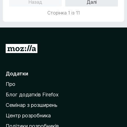
н
Назад
Далі
3
к
з
Сторінка 1 із 11
а
5
3
,
3
з
5
П
е
р
е
Додатки
й
Про
т
и
Блог додатків Firefox
н
Семінар з розширень
а
Центр розробника
д
о
Політики розробників