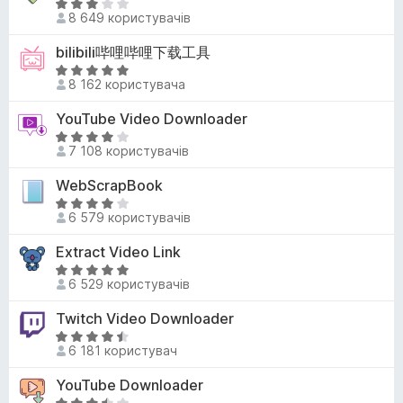
,
О
к
8 649 користувачів
3
ц
а
з
і
bilibili哔哩哔哩下载工具
5
5
н
з
О
к
8 162 користувача
5
ц
а
і
YouTube Video Downloader
3
н
,
О
к
7 108 користувачів
2
ц
а
з
і
WebScrapBook
5
5
н
з
О
к
6 579 користувачів
5
ц
а
і
Extract Video Link
3
н
,
О
к
6 529 користувачів
9
ц
а
з
і
Twitch Video Downloader
4
5
н
з
О
к
6 181 користувач
5
ц
а
і
YouTube Downloader
4
н