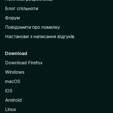
м
Блог спільноти
і
в
Форум
к
Повідомити про помилку
у
Настанови з написання відгуків
M
o
z
Download
i
Download Firefox
l
Windows
l
a
macOS
iOS
Android
Linux