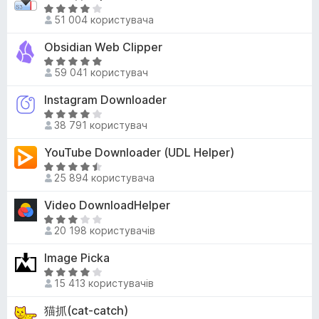
н
О
r
к
51 004 користувача
ц
e
а
і
Obsidian Web Clipper
f
4
н
О
o
,
к
59 041 користувач
ц
8
x
а
і
з
Instagram Downloader
4
н
5
,
О
к
38 791 користувач
1
ц
а
з
і
YouTube Downloader (UDL Helper)
4
5
н
,
О
к
25 894 користувача
9
ц
а
з
і
Video DownloadHelper
4
5
н
з
О
к
20 198 користувачів
5
ц
а
і
Image Picka
4
н
,
О
к
15 413 користувачів
6
ц
а
з
і
猫抓(cat-catch)
3
5
н