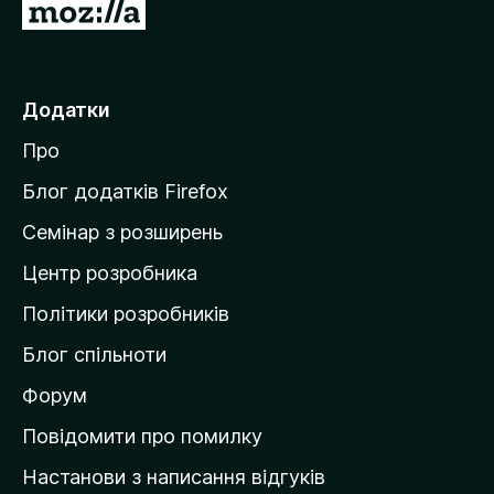
П
е
р
е
Додатки
й
Про
т
и
Блог додатків Firefox
н
Семінар з розширень
а
Центр розробника
д
о
Політики розробників
м
Блог спільноти
і
в
Форум
к
Повідомити про помилку
у
Настанови з написання відгуків
M