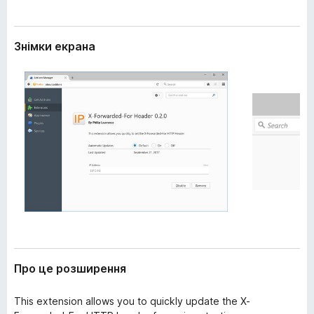
е
r
н
e
н
Знімки екрана
f
я
o
x
Про це розширення
This extension allows you to quickly update the X-