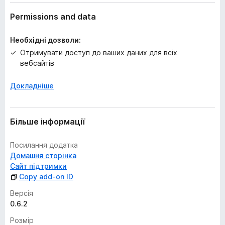
о
к
Permissions and data
Необхідні дозволи:
Отримувати доступ до ваших даних для всіх
вебсайтів
Докладніше
Більше інформації
Посилання додатка
Домашня сторінка
Сайт підтримки
Copy add-on ID
Версія
0.6.2
Розмір