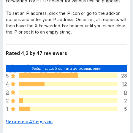
Forwarded-For HTTP header for various testing purposes.
To set an IP address, click the IP icon or go to the add-on
options and enter your IP address. Once set, all requests will
then have the X-Forwarded-For header until you either clear
the IP or set it to an empty string.
Rated 4,2 by 47 reviewers
Щ
Увійдіть, щоб оцінити це розширення
е
5
28
н
4
12
е
м
3
0
а
2
2
є
1
5
о
ц
Читати всі 47 відгуків
і
н