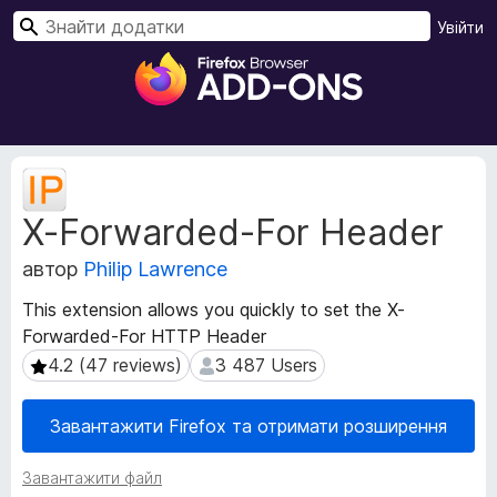
П
Увійти
о
Д
ш
о
у
д
к
а
т
М
к
е
X-Forwarded-For Header
т
и
а
б
автор
Philip Lawrence
д
р
а
а
This extension allows you quickly to set the X-
н
у
Forwarded-For HTTP Header
і
з
р
4.2 (47 reviews)
3 487 Users
4.2 (47 reviews)
3 487 Users
е
о
з
р
Завантажити Firefox та отримати розширення
ш
а
и
F
Завантажити файл
р
i