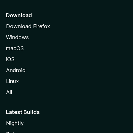
o
z
Download
i
Download Firefox
l
Windows
l
a
macOS
iOS
Android
Linux
All
Latest Builds
Nightly