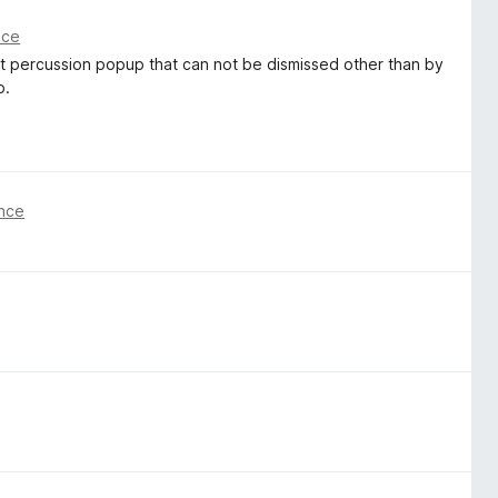
nce
 set percussion popup that can not be dismissed other than by
p.
önce