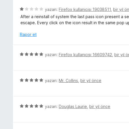
d
u
e
5
yazan:
Firefox kullanıcısı 19038511
,
bir yıl ö
a
n
ü
n
After a reinstall of system the last pass icon present a
1
z
escape. Every click on the icon result in the same pop u
p
e
u
r
Rapor et
a
i
n
n
d
5
yazan:
Firefox kullanıcısı 16609742
,
bir yıl 
e
ü
n
z
1
e
p
r
5
yazan:
Mr. Collins
,
bir yıl önce
u
i
ü
a
n
z
n
d
e
e
r
5
yazan:
Douglas Laurie
,
bir yıl önce
n
i
ü
5
n
z
p
d
e
u
e