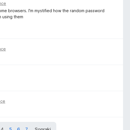
önce
n some browsers. I'm mystified how the random password
in using them
önce
nce
4
5
6
7
Sonraki