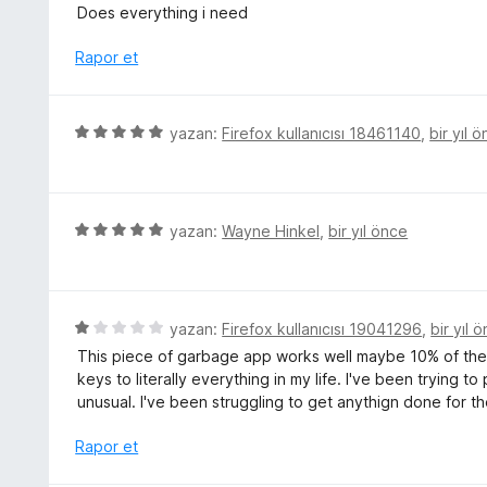
i
ü
Does everything i need
n
z
d
e
Rapor et
e
r
n
i
3
n
5
yazan:
Firefox kullanıcısı 18461140
,
bir yıl 
p
d
ü
u
e
z
a
n
e
n
5
r
5
yazan:
Wayne Hinkel
,
bir yıl önce
p
i
ü
u
n
z
a
d
e
n
e
r
5
yazan:
Firefox kullanıcısı 19041296
,
bir yıl 
n
i
ü
This piece of garbage app works well maybe 10% of the 
5
n
z
keys to literally everything in my life. I've been trying to 
p
d
e
unusual. I've been struggling to get anythign done for the 
u
e
r
a
n
i
Rapor et
n
5
n
p