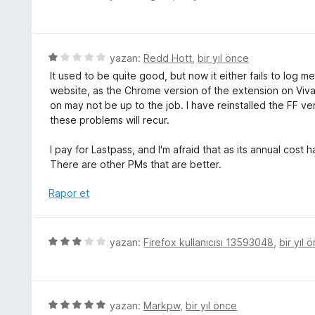
n
i
ü
n
5
n
z
p
d
e
u
e
r
5
yazan:
Redd Hott
,
bir yıl önce
a
n
i
ü
n
It used to be quite good, but now it either fails to log me 
1
n
z
website, as the Chrome version of the extension on Viva
p
d
e
on may not be up to the job. I have reinstalled the FF ve
u
e
r
these problems will recur.
a
n
i
n
4
n
I pay for Lastpass, and I'm afraid that as its annual cost 
p
d
There are other PMs that are better.
u
e
a
n
Rapor et
n
1
p
u
5
yazan:
Firefox kullanıcısı 13593048
,
bir yıl 
a
ü
n
z
e
r
5
yazan:
Markpw
,
bir yıl önce