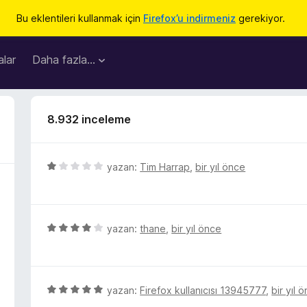
Bu eklentileri kullanmak için
Firefox’u indirmeniz
gerekiyor.
lar
Daha fazla…
8.932 inceleme
5
yazan:
Tim Harrap
,
bir yıl önce
ü
z
e
r
5
yazan:
thane
,
bir yıl önce
i
ü
n
z
d
e
e
r
5
yazan:
Firefox kullanıcısı 13945777
,
bir yıl 
n
i
ü