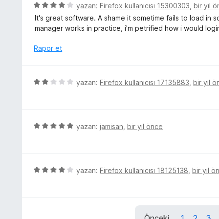
r
5
yazan:
Firefox kullanıcısı 15300303
,
bir yıl 
a
n
i
ü
n
It's great software. A shame it sometime fails to load i
5
n
z
manager works in practice, i'm petrified how i would log
p
d
e
u
e
r
Rapor et
a
n
i
n
5
n
p
d
5
yazan:
Firefox kullanıcısı 17135883
,
bir yıl 
u
e
ü
a
n
z
n
4
e
p
r
5
yazan:
jamisan
,
bir yıl önce
u
i
ü
a
n
z
n
d
e
e
r
5
yazan:
Firefox kullanıcısı 18125138
,
bir yıl ö
n
i
ü
2
n
z
p
d
e
u
e
r
a
Önceki
1
2
3
n