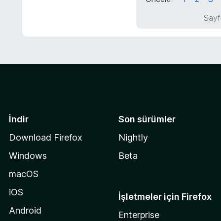
i
n
5
n
Sayf
p
d
u
e
a
n
n
4
p
u
a
n
İndir
Son sürümler
Download Firefox
Nightly
Windows
Beta
macOS
iOS
İşletmeler için Firefox
Android
Enterprise