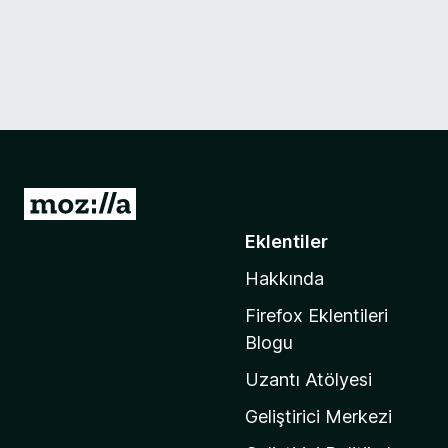
M
o
Eklentiler
z
Hakkında
i
l
Firefox Eklentileri
l
Blogu
a
Uzantı Atölyesi
'
n
Geliştirici Merkezi
ı