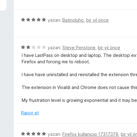
1
n
z
p
d
e
u
e
r
5
yazan:
Batinoluho
,
bir yıl önce
a
n
i
ü
n
4
n
z
p
d
e
u
e
r
5
yazan:
Steve Penstone
,
bir yıl önce
a
n
i
ü
n
I have LastPass on desktop and laptop. The desktop exte
5
n
z
Firefox and forcing me to reboot.
p
d
e
u
e
r
I have have uninstalled and reinstalled the extension th
a
n
i
n
5
n
The extension in Vivaldi and Chrome does not cause this
p
d
u
e
My frustration level is growing exponential and it may be 
a
n
n
2
Rapor et
p
u
a
5
yazan:
Firefox kullanıcısı 17317379
,
bir yıl 