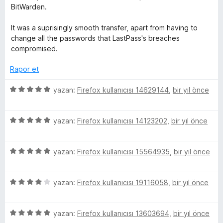
p
n
BitWarden.
u
a
It was a suprisingly smooth transfer, apart from having to
n
change all the passwords that LastPass's breaches
compromised.
Rapor et
5
yazan:
Firefox kullanıcısı 14629144
,
bir yıl önce
ü
z
5
e
yazan:
Firefox kullanıcısı 14123202
,
bir yıl önce
ü
r
z
i
5
e
yazan:
Firefox kullanıcısı 15564935
,
bir yıl önce
n
ü
r
d
z
i
e
5
e
yazan:
Firefox kullanıcısı 19116058
,
bir yıl önce
n
n
ü
r
d
5
z
i
e
p
5
e
yazan:
Firefox kullanıcısı 13603694
,
bir yıl önce
n
n
u