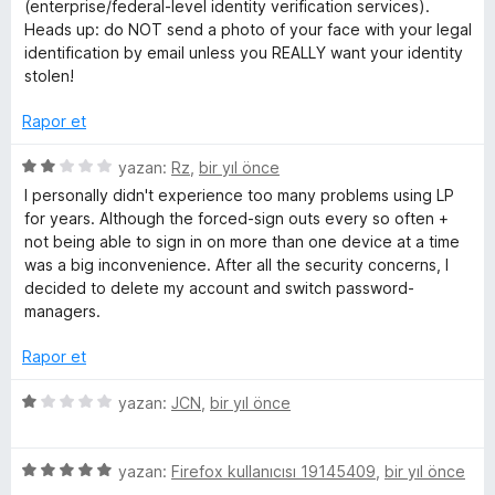
n
(enterprise/federal-level identity verification services).
c
Heads up: do NOT send a photo of your face with your legal
identification by email unless you REALLY want your identity
e
stolen!
Rapor et
l
5
yazan:
Rz
,
bir yıl önce
e
ü
I personally didn't experience too many problems using LP
z
for years. Although the forced-sign outs every so often +
m
e
not being able to sign in on more than one device at a time
r
was a big inconvenience. After all the security concerns, I
e
i
decided to delete my account and switch password-
n
managers.
d
l
e
Rapor et
n
e
2
5
yazan:
JCN
,
bir yıl önce
p
ü
r
u
z
a
5
e
yazan:
Firefox kullanıcısı 19145409
,
bir yıl önce
n
ü
r