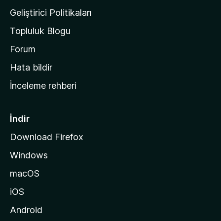
n
Geliştirici Politikaları
a
Topluluk Blogu
n
a
Forum
s
Hata bildir
a
İnceleme rehberi
y
f
a
İndir
s
Download Firefox
ı
Windows
n
a
macOS
g
iOS
i
d
Android