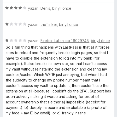
d
2
a
e
p
n
M
5
yazan:
Denis
,
bir yıl önce
n
u
ü
3
a
z
a
p
n
5
e
yazan:
theTinker
,
bir yıl önce
u
ü
r
n
a
z
i
n
5
e
yazan:
Firefox kullanıcısı 16029745
,
bir yıl önce
n
a
ü
r
d
So a fun thing that happens with LastPass is that a) it forces
z
i
e
sites to reload and frequently breaks login pages, so that I
e
n
n
g
have to disable the extension to log into my bank (for
r
d
4
example). It also breaks its own site, so that I can't access
i
e
p
my vault without reinstalling the extension and clearing my
e
n
n
u
cookies/cache. Which WERE just annoying, but when I had
d
1
a
the audacity to change my phone number meant that I
r
e
p
n
couldn't access my vault to update it, then couldn't use the
n
u
extension at all (because I couldn't do the 2FA). Support has
1
a
i
been actively making it worse and asking for proof of
p
n
account ownership that's either a) impossible (receipt for
u
payment), b) deeply insecure and exploitable (a photo of
n
a
my face + my ID by email), or c) frankly insane