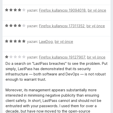
i
z
i
5
e
yazan:
Firefox kullanıcısı 19094018
,
bir yıl önce
n
ü
r
d
z
i
e
5
e
yazan:
Firefox kullanıcısı 17311352
,
bir yıl önce
n
n
ü
r
d
1
z
i
e
p
5
e
yazan:
LawDog
,
bir yıl önce
n
n
u
ü
r
d
5
a
z
i
e
p
n
5
e
yazan:
Firefox kullanıcısı 19127907
,
bir yıl önce
n
n
u
ü
r
d
4
a
Do a search on "LastPass breaches" to see the problem. Put
z
i
e
p
n
simply, LastPass has demonstrated that its security
e
n
n
u
infrastructure — both software and DevOps — is not robust
r
d
4
a
enough to warrant trust.
i
e
p
n
n
n
u
Moreover, its management appears substantially more
d
5
a
interested in minimising negative publicity than ensuring
e
p
n
client safety. In short, LastPass cannot and should not be
n
u
entrusted with your passwords. I used them for over a
1
a
decade, but have now moved to the open-source