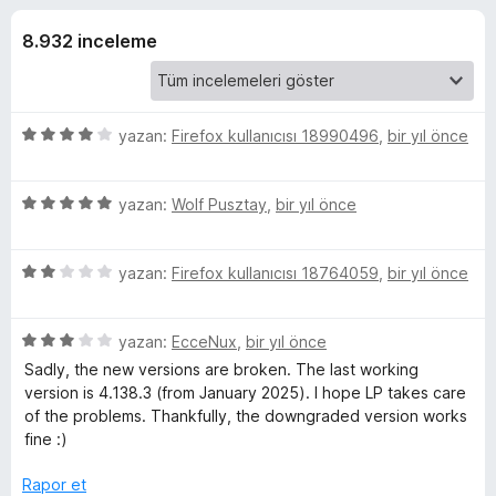
s
3
e
,
8.932 inceleme
n
s
7
t
p
i
P
u
l
a
5
yazan:
Firefox kullanıcısı 18990496
,
bir yıl önce
n
e
a
ü
r
z
5
e
yazan:
Wolf Pusztay
i
,
bir yıl önce
s
ü
r
z
i
s
5
e
yazan:
Firefox kullanıcısı 18764059
,
bir yıl önce
n
ü
r
d
w
z
i
e
5
e
yazan:
EcceNux
,
bir yıl önce
n
n
ü
r
d
4
Sadly, the new versions are broken. The last working
o
z
i
e
p
version is 4.138.3 (from January 2025). I hope LP takes care
e
n
n
u
of the problems. Thankfully, the downgraded version works
r
r
d
5
a
fine :)
i
e
p
n
d
n
n
u
Rapor et