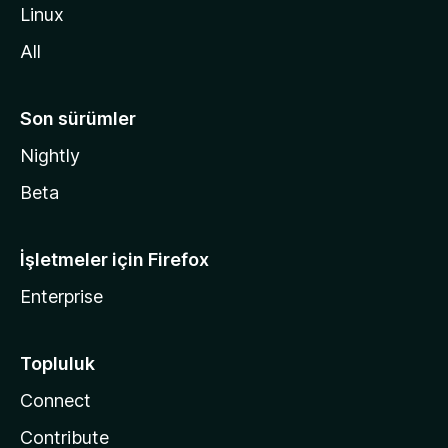
i
Linux
n
All
Son sürümler
Nightly
Beta
İşletmeler için Firefox
Enterprise
Topluluk
Connect
Contribute