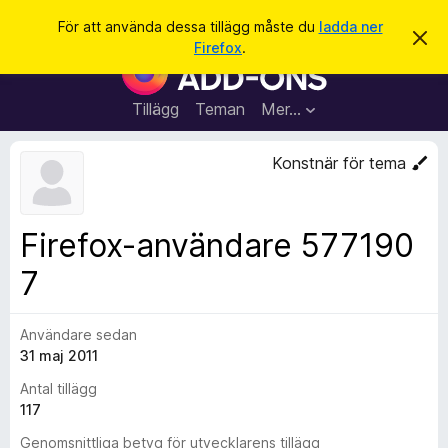
S
Logga in
För att använda dessa tillägg måste du
ladda ner
A
ö
Firefox
.
v
W
k
v
e
i
s
b
Tillägg
Teman
Mer…
a
b
d
e
l
Konstnär för tema
t
ä
t
a
s
m
a
e
Firefox-användare 577190
d
r
d
7
t
e
l
i
a
l
n
Användare sedan
d
l
31 maj 2011
e
ä
Antal tillägg
g
117
g
f
Genomsnittliga betyg för utvecklarens tillägg