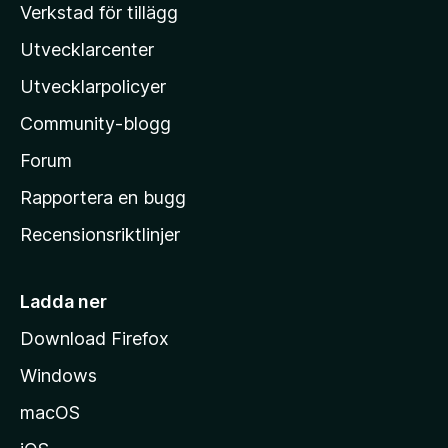
Verkstad för tillägg
g
z
ä
Utvecklarcenter
i
n
l
Utvecklarpolicyer
l
Community-blogg
a
s
Forum
h
Rapportera en bugg
e
Recensionsriktlinjer
m
s
i
Ladda ner
d
Download Firefox
a
Windows
macOS