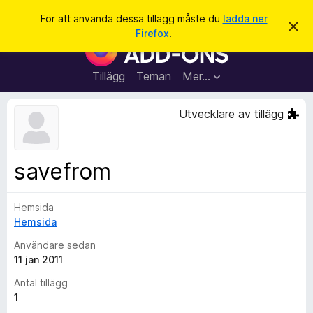
S
Logga in
För att använda dessa tillägg måste du
ladda ner
A
ö
Firefox
.
v
W
k
v
e
i
s
b
Tillägg
Teman
Mer…
a
b
d
e
l
Utvecklare av tillägg
t
ä
t
a
s
m
a
e
savefrom
d
r
d
t
e
l
Hemsida
i
a
Hemsida
l
n
d
l
Användare sedan
e
ä
11 jan 2011
g
Antal tillägg
g
1
f