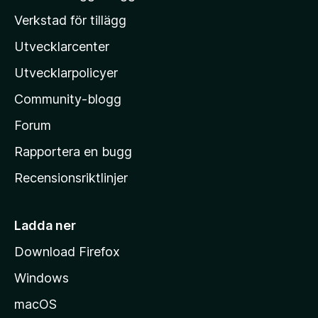
y
o
Verkstad för tillägg
g
z
ä
Utvecklarcenter
i
n
l
Utvecklarpolicyer
l
Community-blogg
a
s
Forum
h
Rapportera en bugg
e
Recensionsriktlinjer
m
s
i
Ladda ner
d
Download Firefox
a
Windows
macOS