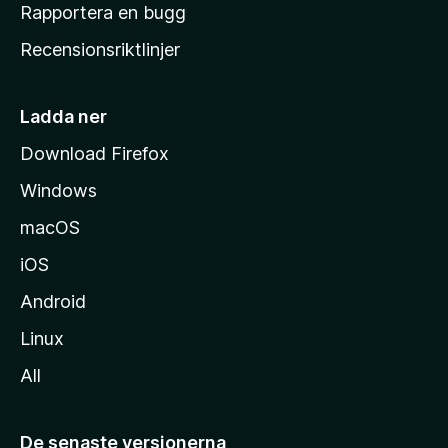
h
Rapportera en bugg
e
Recensionsriktlinjer
m
s
i
Ladda ner
d
Download Firefox
a
Windows
macOS
iOS
Android
Linux
All
De senaste versionerna