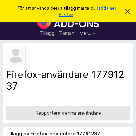
S
Logga in
För att använda dessa tillägg måste du
ladda ner
A
ö
Firefox
.
v
W
k
v
e
i
s
b
Tillägg
Teman
Mer…
a
b
d
e
l
t
ä
t
a
s
m
a
e
Firefox-användare 177912
d
r
d
37
t
e
l
i
a
l
n
d
l
e
ä
Rapportera denna användare
g
g
Tillägg av Firefox-användare 17791237
f