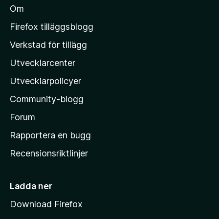
b
Om
n
l
e
M
t
Firefox tilläggsblogg
y
o
Verkstad för tillägg
g
z
ä
Utvecklarcenter
i
n
l
Utvecklarpolicyer
l
Community-blogg
a
s
Forum
h
Rapportera en bugg
e
Recensionsriktlinjer
m
s
i
Ladda ner
d
Download Firefox
a