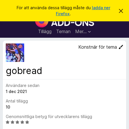
S
Logga in
För att använda dessa tillägg måste du
ladda ner
A
ö
Firefox
.
v
W
k
v
e
i
s
b
Tillägg
Teman
Mer…
a
b
d
e
l
Konstnär för tema
t
ä
t
a
s
m
a
e
gobread
d
r
d
t
e
l
Användare sedan
i
a
1 dec 2021
l
n
d
l
Antal tillägg
e
ä
10
g
Genomsnittliga betyg för utvecklarens tillägg
g
B
f
e