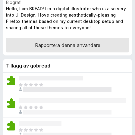
Biografi
ö
t
Hello, I am BREAD! I'm a digital illustrator who is also very
y
r
into UI Design. I love creating aesthetically-pleasing
g
F
Firefox themes based on my current desktop setup and
s
i
sharing all of these themes to everyone!
a
r
t
e
t
Rapportera denna användare
f
4
o
,
8
x
Tillägg av gobread
a
v
5
D
e
t
f
D
i
e
n
t
n
f
s
D
i