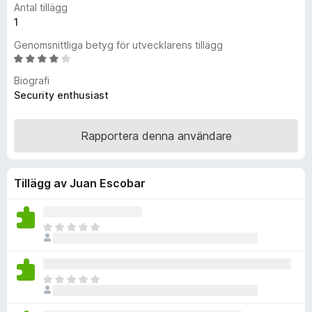
Antal tillägg
ö
1
r
Genomsnittliga betyg för utvecklarens tillägg
F
B
i
e
r
Biografi
t
Security enthusiast
e
y
f
g
o
s
Rapportera denna användare
x
a
t
t
Tillägg av Juan Escobar
4
,
1
D
a
e
v
t
5
f
D
i
e
n
t