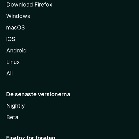
Download Firefox
a
Windows
macOS
iOS
Android
Linux
All
De senaste versionerna
Nightly
Beta
Firefox för företag