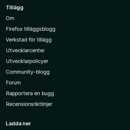
g
i
g
Tillägg
a
l
ä
b
Om
n
l
e
M
t
Firefox tilläggsblogg
y
o
Verkstad för tillägg
g
z
ä
Utvecklarcenter
i
n
l
Utvecklarpolicyer
l
Community-blogg
a
s
Forum
h
Rapportera en bugg
e
Recensionsriktlinjer
m
s
i
Ladda ner
d