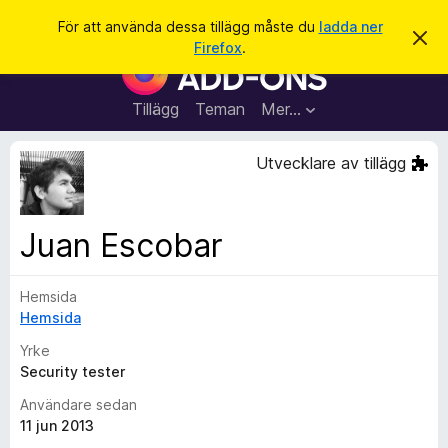
S
Logga in
För att använda dessa tillägg måste du
ladda ner
A
ö
Firefox
.
v
W
k
v
e
i
s
b
Tillägg
Teman
Mer…
a
b
d
e
l
Utvecklare av tillägg
t
ä
t
a
s
m
a
e
Juan Escobar
d
r
d
t
e
l
Hemsida
i
a
Hemsida
l
n
d
l
Yrke
e
ä
Security tester
g
Användare sedan
g
11 jun 2013
f