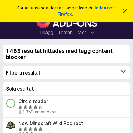
S
Logga in
För att använda dessa tillägg måste du
ladda ner
A
ö
Firefox
.
v
W
k
v
e
i
s
b
Tillägg
Teman
Mer…
a
b
d
e
l
t
1 483 resultat hittades med tagg content
ä
t
blocker
a
s
m
a
e
Filtrera resultat
d
r
d
t
e
l
i
Sökresultat
a
l
n
Circle reader
d
l
e
B
ä
1 359 användare
e
g
t
New Minecraft Wiki Redirect
g
y
B
f
g