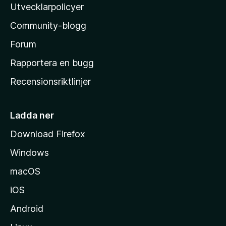
l
Utvecklarpolicyer
l
Community-blogg
a
s
Forum
h
Rapportera en bugg
e
Recensionsriktlinjer
m
s
i
Ladda ner
d
Download Firefox
a
Windows
macOS
iOS
Android