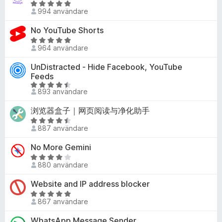
t
B
g
v
994 användare
t
e
s
5
4
t
No YouTube Shorts
a
,
y
t
B
8
g
964 användare
t
e
a
s
4
t
UnDistracted - Hide Facebook, YouTube
v
a
,
y
Feeds
5
t
3
g
B
t
893 användare
a
s
e
4
v
a
t
,
浏览器盒子｜网页阅读与净化助手
5
t
y
9
B
t
g
887 användare
a
e
4
s
v
t
,
No More Gemini
a
5
y
8
B
t
g
880 användare
a
e
t
s
v
t
4
Website and IP address blocker
a
5
y
,
t
B
g
4
867 användare
t
e
s
a
4
t
WhatsApp Message Sender
a
v