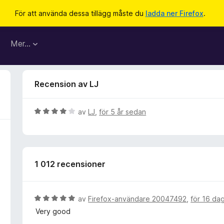
För att använda dessa tillägg måste du
ladda ner Firefox
.
Mer…
Recension av LJ
B
av
LJ
,
för 5 år sedan
e
t
y
g
1 012 recensioner
s
a
t
t
B
av
Firefox-användare 20047492
,
för 16 da
4
e
Very good
a
t