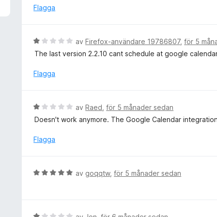
v
y
Flagga
5
g
s
a
B
av
Firefox-användare 19786807
,
för 5 mån
t
e
The last version 2.2.10 cant schedule at google calendar, 
t
t
5
y
Flagga
a
g
v
s
5
a
B
av
Raed
,
för 5 månader sedan
t
e
Doesn't work anymore. The Google Calendar integration
t
t
1
y
Flagga
a
g
v
s
5
a
B
av
goqqtw
,
för 5 månader sedan
t
e
t
t
1
y
a
g
B
av
Jon
,
för 6 månader sedan