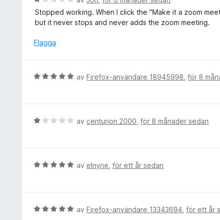
v
s
e
5
Stopped working. When I click the "Make it a zoom meeti
a
t
but it never stops and never adds the zoom meeting.
t
y
t
g
Flagga
5
s
a
a
v
t
B
av
Firefox-användare 18945998
,
för 8 må
5
t
e
1
t
a
y
v
g
B
av
centurion 2000
,
för 8 månader sedan
5
s
e
a
t
t
y
t
g
B
av
elnyne
,
för ett år sedan
5
s
e
a
a
t
v
t
y
5
t
g
B
av
Firefox-användare 13343694
,
för ett år
1
s
e