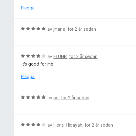
t
a
y
Flagga
v
g
5
s
a
B
av
jmarie
,
för 2 år sedan
t
e
t
t
5
y
a
g
B
av
FLUHR
,
för 2 år sedan
v
s
e
5
it's good for me
a
t
t
y
Flagga
t
g
5
s
a
a
B
av
no
,
för 2 år sedan
v
t
e
5
t
t
4
y
a
g
B
av
Hensi Hidayah
,
för 2 år sedan
v
s
e
5
a