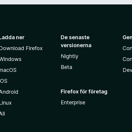
v
5
Ladda ner
De senaste
Ge
versionerna
Download Firefox
Con
Nightly
Windows
Con
Beta
macOS
Dev
iOS
Firefox för företag
Android
Enterprise
Linux
All