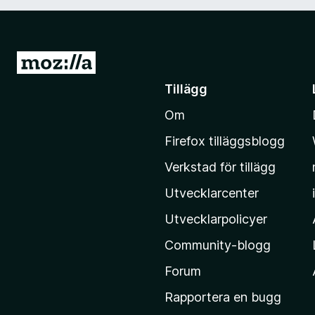
G
å
Tillägg
t
Om
i
l
Firefox tilläggsblogg
l
Verkstad för tillägg
M
o
Utvecklarcenter
z
Utvecklarpolicyer
i
Community-blogg
l
l
Forum
a
Rapportera en bugg
s