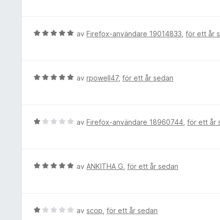
a
a
t
v
t
y
5
t
g
B
av
Firefox-användare 19014833
,
för ett år
5
s
e
a
a
t
v
t
y
5
t
g
B
av
rpowell47
,
för ett år sedan
5
s
e
a
a
t
v
t
y
5
t
g
B
av
Firefox-användare 18960744
,
för ett år
5
s
e
a
a
t
v
t
y
5
t
g
B
av
ANKITHA G
,
för ett år sedan
5
s
e
a
a
t
v
t
y
5
t
g
B
av
scop
,
för ett år sedan
1
s