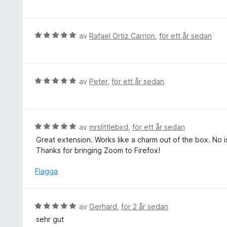
e
a
a
t
v
t
y
5
t
g
B
av
Rafael Ortiz Carrion
,
för ett år sedan
5
s
e
a
a
t
v
t
y
5
t
g
B
av
Peter
,
för ett år sedan
1
s
e
a
a
t
v
t
y
5
t
g
B
av
mrslittlebird
,
för ett år sedan
5
s
e
Great extension. Works like a charm out of the box. No i
a
a
t
Thanks for bringing Zoom to Firefox!
v
t
y
5
t
g
Flagga
5
s
a
a
v
t
B
av
Gerhard
,
för 2 år sedan
5
t
e
sehr gut
5