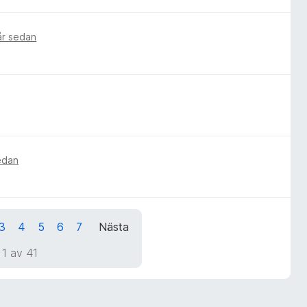
 år sedan
sedan
3
4
5
6
7
Nästa
 1 av 41