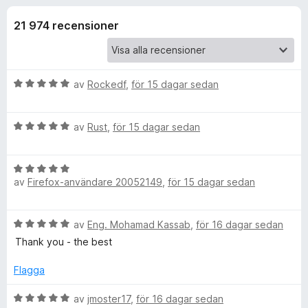
i
,
ö
8
21 974 recensioner
r
o
a
F
v
i
n
5
r
B
av
Rockedf
,
för 15 dagar sedan
e
e
e
f
t
B
y
av
Rust
,
för 15 dagar sedan
o
r
e
g
x
t
s
f
B
y
a
av
Firefox-användare 20052149
,
för 15 dagar sedan
e
g
t
ö
t
s
t
y
a
5
B
av
Eng. Mohamad Kassab
,
för 16 dagar sedan
g
t
a
r
e
s
t
Thank you - the best
v
t
a
5
5
u
y
t
Flagga
a
g
t
v
B
s
B
5
av
jmoster17
,
för 16 dagar sedan
5