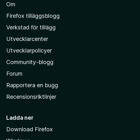
Om
l
M
Firefox tilläggsblogg
o
Verkstad för tillägg
z
Utvecklarcenter
i
l
Utvecklarpolicyer
l
Community-blogg
a
s
Forum
h
Rapportera en bugg
e
Recensionsriktlinjer
m
s
i
Ladda ner
d
Download Firefox
a