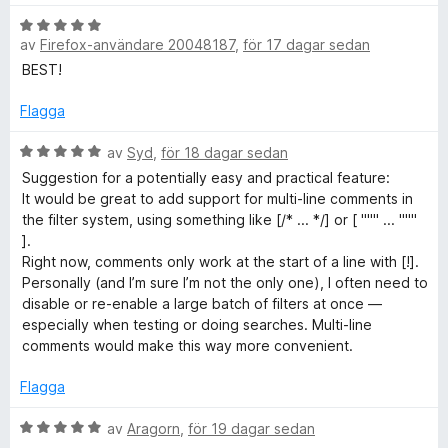
y
t
a
n
B
g
t
v
av
Firefox-användare 20048187
,
för 17 dagar sedan
e
s
5
5
t
BEST!
a
a
y
t
v
g
Flagga
t
5
s
5
a
B
av
Syd
,
för 18 dagar sedan
a
t
e
v
Suggestion for a potentially easy and practical feature:
t
t
5
It would be great to add support for multi-line comments in
5
y
the filter system, using something like [/* ... */] or [ """ ... """
a
g
].
v
s
Right now, comments only work at the start of a line with [!].
5
a
Personally (and I’m sure I’m not the only one), I often need to
t
disable or re-enable a large batch of filters at once —
t
especially when testing or doing searches. Multi-line
5
comments would make this way more convenient.
a
v
Flagga
5
B
av
Aragorn
,
för 19 dagar sedan