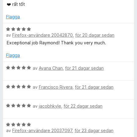
t
v
❤️ rất tốt
a
y
5
t
g
Flagga
t
s
5
a
B
a
av
Firefox-användare 20042870
,
för 20 dagar sedan
t
e
v
t
t
Exceptional job Raymond! Thank you very much.
5
5
y
a
g
Flagga
v
s
5
a
B
av
Ayana Chan
,
för 21 dagar sedan
t
e
t
t
B
5
y
av
Francisco Rivera
,
för 21 dagar sedan
e
a
g
t
v
s
B
y
av
jacobhkyle
,
för 22 dagar sedan
5
a
e
g
t
t
s
t
B
y
a
5
av
Firefox-användare 20037097
,
för 23 dagar sedan
e
g
t
a