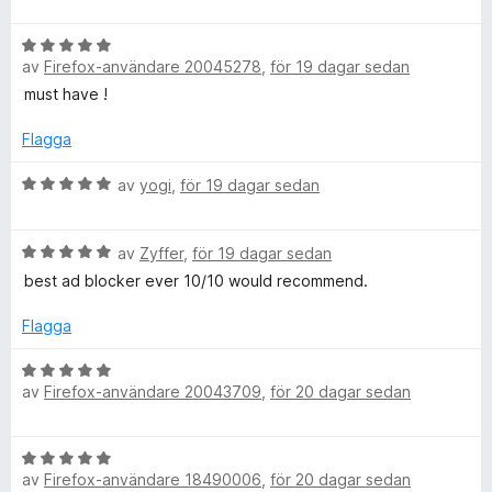
e
t
B
y
av
Firefox-användare 20045278
,
för 19 dagar sedan
e
g
t
s
must have !
y
a
g
t
Flagga
s
t
a
B
5
av
yogi
,
för 19 dagar sedan
t
e
a
t
t
v
B
5
y
av
Zyffer
,
för 19 dagar sedan
5
e
a
g
best ad blocker ever 10/10 would recommend.
t
v
s
y
5
a
Flagga
g
t
s
t
B
a
5
av
Firefox-användare 20043709
,
för 20 dagar sedan
e
t
a
t
t
v
y
B
5
5
g
av
Firefox-användare 18490006
,
för 20 dagar sedan
e
a
s